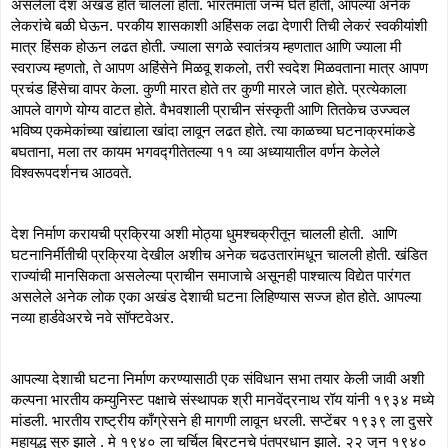
असलेला देश अखंड होत चालला होता. भारतमाता जन्म घेत होती, आपल्या अनेक 
लेकरांचे बळी घेऊन. परकीय शासकाशी अहिंसक लढा देणारी तिची लेकरं स्वकीयांशी 
मात्र हिंसक होऊन लढत होती. ज्याला सगळे स्वातंत्र्य म्हणतात आणि ज्याला मी 
स्वराज्य म्हणतो, ते आपण अहिंसेने मिळवू शकलो, तरी स्वदेश मिळवताना मात्र आपण 
प्रचंड हिंसेचा वापर केला. कुणी मारत होते तर कुणी मारले जात होते. प्रत्येकाला 
आपले वागणे योग्य वाटत होते. वैभवशाली प्राचीन संस्कृती आणि तितकेच उज्ज्वल 
भविष्य एकमेकांच्या खांद्याला खांदा लावून लढत होते. त्या काळच्या घटनाक्रमांकडे 
बघताना, मला तर कायम भगवद्गीतेतल्या ११ व्या अध्यायातील वर्णन केलेले 
विश्वरूपदर्शनच आठवते.  
देश निर्माण करायची प्रक्रिया अशी मोठ्या धुमश्चक्रीतून चालली होती.  आणि 
घटनानिर्मीतीची प्रक्रिया देखील अशीच अनेक चढउतारांमधून चालली होती. खंडित 
राज्यांची मानसिकता असलेल्या प्राचीन समाजाचे असूनही पाश्चात्य विद्येत पारंगत 
असलेले अनेक लोक एका अखंड देशाची घटना लिहिण्यास सज्ज होत होते. आपल्या 
नव्या हार्डवेअरचे नवे सॉफ्टवेअर. 
आपल्या देशाची घटना निर्माण करण्यासाठी एक संविधान सभा तयार केली जावी अशी 
कल्पना भारतीय कम्युनिस्ट पक्षाचे संस्थापक श्री मानवेंद्रनाथ रॉय यांनी १९३४ मध्ये 
मांडली. भारतीय राष्ट्रीय काँग्रेसने ही मागणी लावून धरली. सप्टेंबर १९३९ ला दुसरे 
महायुद्ध सुरु झाले . मे १९४० ला चर्चिल ब्रिटनचे पंतप्रधान झाले. २२ जुन १९४० 