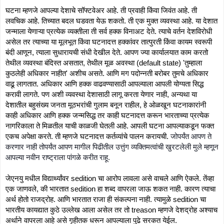
घटना म्हणजे आपल्या देशाचे सॉफ्टवेअर आहे. ती प्रवाही किंवा जिवंत आहे. ती 
लवचिक आहे. तिच्यात बदल घडवता येऊ शकतो. ती एक मुक्त व्यवस्था आहे. या देशात 
जन्माला येणाऱ्या प्रत्येक व्यक्तीला ती सर्व हक्क विनाअट देते. त्याचे वर्तन देशविरोधी 
असेल तर त्याच्या या मूलभूत किंवा घटनादत्त हक्कांवर तात्पुरती किंवा कायम स्वरूपी 
बंदी आणून, त्याला सुधारायची संधी देखील देते. आपण ज्या कार्यालयात काम करतो 
तेथील व्यवस्था बंदिस्त असतात, तेथील मूळ अवस्था (default state) 'तुम्हाला 
कुठलेही अधिकार नाहीत' अशीच असते. आणि मग पदोन्नती बरोबर तुमचे अधिकार 
वाढू लागतात. अधिकार आणि हक्क वाढवण्यासाठी आपल्याला आपली योग्यता सिद्ध 
करावी लागते. पण अशी व्यवस्था देशासाठी लागू करता येणार नाही, अन्यथा या 
देशातील बहुसंख्य जनता मूठभरांची गुलाम बनून राहील, हे ओळखून घटनाकारांनी 
काही अधिकार आणि हक्क जन्मसिद्ध तर काही घटनादत्त करून भारताच्या प्रत्येक 
नागरिकाला ते मिळतील याची काळजी घेतली आहे. आपली घटना आपल्याकडून फक्त 
एकच अपेक्षा करते. ती म्हणजे घटनादत्त कर्तव्यांचे पालन करायची. 
जोपर्यंत आपण ते 
करणार नाही तोपर्यंत आपण मागील पिढीतील उत्तुंग व्यक्तिमत्वांची खुरटलेली मुले म्हणून 
आपल्या नवीन राष्ट्राला पांगळे करीत राहू. 
जेएनयु मधील विद्यार्थ्यांवर sedition चा आरोप लावला असे वाचले आणि ऐकले. तेंव्हा 
एक जाणवले, की भारतात sedition हा शब्द वापरला जाऊ शकत नाही. कारण त्याचा 
अर्थ होतो राजद्रोह. आणि भारतात राजा ही संकल्पना नाही. त्यामुळे sedition चा 
भारतीय कायद्यात कुठे उल्लेख आला असेल तर तो treason म्हणजे देशद्रोह अश्याच 
अर्थाने वापरला आहे असे गृहीतक धरून आपल्याला पुढे सरकत येईल. 