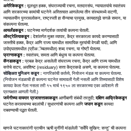
अमेरिकेकडून :
 मूलभूत हक्क, संघराज्याची रचना, मतदारसंघ, न्यायालयांचे स्वातंत्र्य 
आणि सरकारच्या कामांची घटनेने अस्तित्वात आणलेल्या तीन संस्थामध्ये वाटणी, 
न्यायालयीन पुनरावलोकन, राष्ट्रपती हा सैन्याचा प्रमुख, कायद्यापुढे सगळे समान, या 
संकल्पना घेतल्या. 
आयर्लंडकडून :
 घटनेच्या मार्गदर्शक तत्वांची कल्पना घेतली. 
ऑस्ट्रेलियाकडून :
 देशांतर्गत मुक्त व्यापार, केंद्र सरकारला कायदे करण्यासाठी 
जास्तीचे हक्क, केंद्र आणि राज्य यामधील सामायिक मुद्द्यांची वेगळी यादी, आणि 
उपोद्घातामधील (प्रीअॅम्बलमधील) शब्द रचना, या गोष्टी घेतल्या. 
फ्रान्सकडून :
 स्वातंत्र्य, समता आणि बंधुत्व या कल्पना घेतल्या. 
कॅनडाकडून :
 प्रबळ केद्र असलेली संघराज्य रचना, केंद्र आणि राज्य यामधील 
सत्तेचे वाटप, अवशिष्ट (residuary) सत्ता केंद्राकडे असणे, या कल्पना घेतल्या. 
सोव्हिअत युनिअन कडून :
 नागरिकांची कर्तव्ये, नियोजन मंडळ या कल्पना घेतल्या. 
(नियोजन मंडळाची ही कल्पना घटनेत सामावली गेली नसली आणि तिच्यासाठी विशेष 
कायदा केला गेला नसला तरी १५ मार्च १९५० ला सरकारच्या एका आदेशाने ती 
प्रत्यक्षात आणली गेली.)
जर्मनीच्या वायमार प्रजासत्ताकाकडून
 आणीबाणी संबंधी तरतुदी; 
दक्षिण आफ्रिकेकडून 
घटनेत करावयाच्या बदलांची / सुधारणांची कल्पना आणि 
जपान कडून
 कायदा 
राबवण्याची पद्धत घेतली. 
म्हणजे घटनाकारांनी प्राचीन ऋषी मुनींनी मांडलेली "सर्वेपि सुखिन: सन्तु" ची कल्पना 