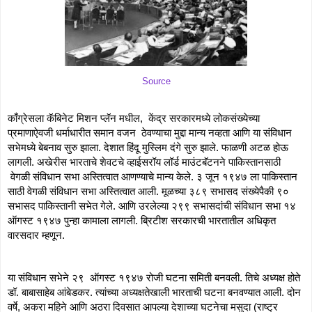
Source
काँग्रेसला कॅबिनेट मिशन प्लॅन मधील,  केंद्र सरकारमध्ये लोकसंख्येच्या 
प्रमाणाऐवजी धर्माधारीत समान वजन  ठेवण्याचा मुद्दा मान्य नव्हता आणि या संविधान 
सभेमध्ये बेबनाव सुरु झाला. देशात हिंदू मुस्लिम दंगे सुरु झाले. फाळणी अटळ होऊ 
लागली. अखेरीस भारताचे शेवटचे व्हाईसरॉय लॉर्ड माउंटबॅटनने पाकिस्तानसाठी 
 वेगळी संविधान सभा अस्तित्वात आणण्याचे मान्य केले. ३ जून १९४७ ला पाकिस्तान 
साठी वेगळी संविधान सभा अस्तित्वात आली. मूळच्या ३८९ सभासद संख्येपैकी ९० 
सभासद पाकिस्तानी सभेत गेले. आणि उरलेल्या २९९ सभासदांची संविधान सभा १४ 
ऑगस्ट १९४७ पुन्हा कामाला लागली. ब्रिटीश सरकारची भारतातील अधिकृत 
वारसदार म्हणून. 
या संविधान सभेने २९  ऑगस्ट १९४७ रोजी घटना समिती बनवली. तिचे अध्यक्ष होते 
डॉ. बाबासाहेब आंबेडकर. त्यांच्या अध्यक्षतेखाली भारताची घटना बनवण्यात आली. दोन 
वर्षे, अकरा महिने आणि अठरा दिवसात आपल्या देशाच्या घटनेचा मसुदा (राष्ट्र 