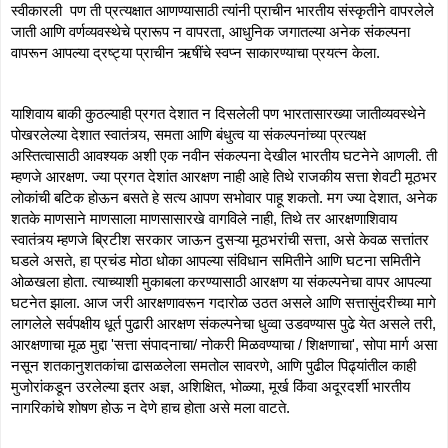
स्वीकारली  पण ती प्रत्यक्षात आणण्यासाठी त्यांनी प्राचीन भारतीय संस्कृतीने वापरलेले 
जाती आणि वर्णव्यवस्थेचे प्रारूप न वापरता, आधुनिक जगातल्या अनेक संकल्पना 
वापरून आपल्या द्रष्ट्या प्राचीन ऋषींचे स्वप्न साकारण्याचा प्रयत्न केला. 
याशिवाय बाकी कुठल्याही प्रगत देशात न दिसलेली पण भारतासारख्या जातीव्यवस्थेने 
पोखरलेल्या देशात स्वातंत्र्य, समता आणि बंधुत्व या संकल्पनांच्या प्रत्यक्ष 
अस्तित्वासाठी आवश्यक अशी एक नवीन संकल्पना देखील भारतीय घटनेने आणली. ती 
म्हणजे आरक्षण. ज्या प्रगत देशांत आरक्षण नाही आहे तिथे राजकीय सत्ता शेवटी मूठभर 
लोकांची बटिक होऊन बसते हे सत्य आपण सभोवार पाहू शकतो. मग ज्या देशात, अनेक 
शतके माणसाने माणसाला माणसासारखे वागविले नाही, तिथे तर आरक्षणाशिवाय 
स्वातंत्र्य म्हणजे ब्रिटीश सरकार जाऊन दुसऱ्या मूठभरांची सत्ता, असे केवळ सत्तांतर 
घडले असते, हा प्रचंड मोठा धोका आपल्या संविधान समितीने आणि घटना समितीने 
ओळखला होता. त्याच्याशी मुकाबला करण्यासाठी आरक्षण या संकल्पनेचा वापर आपल्या 
घटनेत झाला. आज जरी आरक्षणावरून गदारोळ उठत असले आणि सत्तासुंदरीच्या मागे 
लागलेले सर्वपक्षीय धूर्त पुढारी आरक्षण संकल्पनेचा धुव्वा उडवण्यास पुढे येत असले तरी, 
आरक्षणाचा मूळ मुद्दा 'सत्ता संपादनाचा/ नोकरी मिळवण्याचा / शिक्षणाचा', सोपा मार्ग असा 
नसून शतकानुशतकांचा ढासळलेला समतोल सावरणे, आणि पुढील पिढ्यांतील काही 
मुजोरांकडून उरलेल्या इतर अज्ञ, अशिक्षित, भोळ्या, मूर्ख किंवा अदूरदर्शी भारतीय 
नागरिकांचे शोषण होऊ न देणे हाच होता असे मला वाटते.