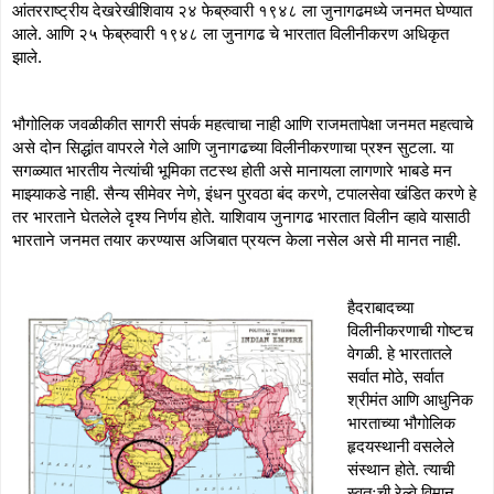
आंतरराष्ट्रीय देखरेखीशिवाय २४ फेब्रुवारी १९४८ ला जुनागढमध्ये जनमत घेण्यात 
आले. आणि २५ फेब्रुवारी १९४८ ला जुनागढ चे भारतात विलीनीकरण अधिकृत 
झाले. 
भौगोलिक जवळीकीत सागरी संपर्क महत्वाचा नाही आणि राजमतापेक्षा जनमत महत्वाचे 
असे दोन सिद्धांत वापरले गेले आणि जुनागढच्या विलीनीकरणाचा प्रश्न सुटला. या 
सगळ्यात भारतीय नेत्यांची भूमिका तटस्थ होती असे मानायला लागणारे भाबडे मन 
माझ्याकडे नाही. सैन्य सीमेवर नेणे, इंधन पुरवठा बंद करणे, टपालसेवा खंडित करणे हे 
तर भारताने घेतलेले दृश्य निर्णय होते. याशिवाय जुनागढ भारतात विलीन व्हावे यासाठी 
भारताने जनमत तयार करण्यास अजिबात प्रयत्न केला नसेल असे मी मानत नाही.
हैदराबादच्या 
विलीनीकरणाची गोष्टच 
वेगळी. हे भारतातले 
सर्वात मोठे, सर्वात 
श्रीमंत आणि आधुनिक 
भारताच्या भौगोलिक 
हृदयस्थानी वसलेले 
संस्थान होते. त्याची 
स्वतःची रेल्वे विमान 