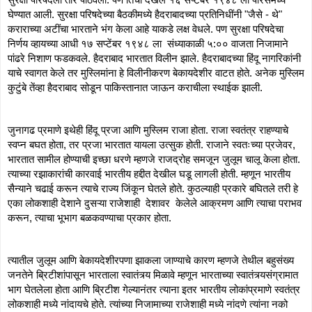
घेण्यात आली. सुरक्षा परिषदेच्या बैठकीमध्ये हैदराबादच्या प्रतिनिधींनी "जैसे - थे" 
कराराच्या अटींचा भारताने भंग केला आहे याकडे लक्ष वेधले. पण सुरक्षा परिषदेचा 
निर्णय व्हायच्या आधी १७ सप्टेंबर १९४८ ला  संध्याकाळी ५:०० वाजता निजामाने 
पांढरे निशाण फडकवले. हैदराबाद भारतात विलीन झाले. हैदराबादच्या हिंदू नागरिकांनी 
याचे स्वागत केले तर मुस्लिमांना हे विलीनीकरण बेकायदेशीर वाटत होते. अनेक मुस्लिम 
कुटुंबे तेंव्हा हैदराबाद सोडून पाकिस्तानात जाऊन कराचीला स्थाईक झाली. 
जुनागढ प्रमाणे इथेही हिंदू प्रजा आणि मुस्लिम राजा होता. राजा स्वतंत्र राहण्याचे 
स्वप्न बघत होता, तर प्रजा भारतात यायला उत्सुक होती. राजाने स्वतःच्या प्रजेवर, 
भारतात सामील होण्याची इच्छा धरणे म्हणजे राजद्रोह समजून जुलूम चालू केला होता. 
त्याच्या रझाकारांची कारवाई भारतीय हद्दीत देखील घडू लागली होती. म्हणून भारतीय 
सैन्याने चढाई करून त्याचे राज्य जिंकून घेतले होते. कुठल्याही प्रकारे बघितले तरी हे 
एका लोकशाही देशाने दुसऱ्या राजेशाही  देशावर  केलेले आक्रमण आणि त्याचा पराभव 
करून, त्याचा भूभाग बळकवण्याचा प्रकार होता. 
त्यातील जुलूम आणि बेकायदेशीरपणा झाकला जाण्याचे कारण म्हणजे तेथील बहुसंख्य 
जनतेने ब्रिटीशांपासून भारताला स्वातंत्र्य मिळावे म्हणून भारताच्या स्वातंत्र्यसंग्रामात 
भाग घेतलेला होता आणि ब्रिटीश गेल्यानंतर त्याना इतर भारतीय लोकांप्रमाणे स्वतंत्र 
लोकशाही मध्ये नांदायचे होते. त्यांच्या निजामाच्या राजेशाही मध्ये नांदणे त्यांना नको 