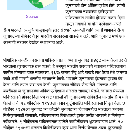
जुनागढचे दोन अंकित प्रदेश होते. त्यांनी 
जुनागढच्या नवाबाच्या इच्छेप्रमाणे 
Source
पाकिस्तानात सामील होण्यास नकार दिला. 
म्हणून नवाबाने या दोन प्रदेशात आपले 
सैन्य पाठवले. त्यामुळे आजूबाजूची इतर संस्थाने खवळली आणि त्यानी आपापले सैन्य 
जुनागढच्या सीमेवर नेवून भारतीय सरकारला साकडे घातले. आणि जुनागढ मध्ये एक 
अस्थायी सरकार देखील स्थापण्यात आले. 
भौगोलिक जवळीक नसताना पाकिस्तानात जाण्याचा जुनागढचा हट्ट मान्य केला तर ते 
भारताला त्रासदायक ठरू शकते, हे उमगून भारतीय सरकारने नवाबाचा पाकिस्तानात 
सामील होण्याचा हक्क नाकारला. ९६% जनता हिंदू आहे याकडे लक्ष वेधत तेथे जनमत 
घ्यावे अशी मागणी भारतीय सरकारने केली. भारताने जुनागढचा इंधनाचा पुरवठा बंद 
केला आणि टपाल सेवा ठप्प केली. जुनागढच्या सीमेवर सैन्य नेले. मंगरूळ आणि 
बाबरीवडा या जुनागढच्या अंकित प्रदेशाला भारतात सामावून घेतले. जनमत घेण्याला 
पाकिस्तानने होकार दिला पण अट घातली की जुनागढच्या सीमेवरील भारतीय सैन्य मागे 
घेतले जावे. २६ ऑक्टोबर १९४७ला नवाब कुटुंबासहित पाकिस्तानला निघून गेला. ७ 
नोव्हेंबर १९४७ला जुनागढ च्या कोर्टाने जुनागढच्या दिवाणामार्फत भारताला व्यवस्था 
नियंत्रणासाठी बोलावले. पाकिस्तानच्या विरोधाकडे दुर्लक्ष करीत भारताने ते निमंत्रण 
स्वीकारले. ९ नोव्हेंबरला पाकिस्तानात झालेले सामीलीकरण धुडकावण्यात आले. १० 
नोव्हेंबर १९४७ला भारतात विलीनीकरण व्हावे असा निर्णय घेण्यात आला. कुठल्याही 