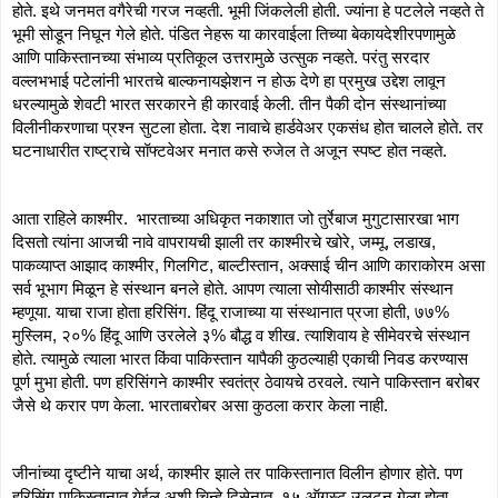
होते. इथे जनमत वगैरेची गरज नव्हती. भूमी जिंकलेली होती. ज्यांना हे पटलेले नव्हते ते 
भूमी सोडून निघून गेले होते. पंडित नेहरू या कारवाईला तिच्या बेकायदेशीरपणामुळे 
आणि पाकिस्तानच्या संभाव्य प्रतिकूल उत्तरामुळे उत्सुक नव्हते. परंतु सरदार 
वल्लभभाई पटेलांनी भारतचे बाल्कनायझेशन न होऊ देणे हा प्रमुख उद्देश लावून 
धरल्यामुळे शेवटी भारत सरकारने ही कारवाई केली. तीन पैकी दोन संस्थानांच्या 
विलीनीकरणाचा प्रश्न सुटला होता. देश नावाचे हार्डवेअर एकसंध होत चालले होते. तर 
घटनाधारीत राष्ट्राचे सॉफ्टवेअर मनात कसे रुजेल ते अजून स्पष्ट होत नव्हते. 
आता राहिले काश्मीर.  भारताच्या अधिकृत नकाशात जो तुर्रेबाज मुगुटासारखा भाग 
दिसतो त्यांना आजची नावे वापरायची झाली तर काश्मीरचे खोरे, जम्मू, लडाख, 
पाकव्याप्त आझाद काश्मीर, गिलगिट, बाल्टीस्तान, अक्साई चीन आणि काराकोरम असा 
सर्व भूभाग मिळून हे संस्थान बनले होते. आपण त्याला सोयीसाठी काश्मीर संस्थान 
म्हणूया. याचा राजा होता हरिसिंग. हिंदू राजाच्या या संस्थानात प्रजा होती, ७७% 
मुस्लिम, २०% हिंदू आणि उरलेले ३% बौद्ध व शीख. त्याशिवाय हे सीमेवरचे संस्थान 
होते. त्यामुळे त्याला भारत किंवा पाकिस्तान यापैकी कुठल्याही एकाची निवड करण्यास 
पूर्ण मुभा होती. पण हरिसिंगने काश्मीर स्वतंत्र ठेवायचे ठरवले. त्याने पाकिस्तान बरोबर 
जैसे थे करार पण केला. भारताबरोबर असा कुठला करार केला नाही. 
जीनांच्या दृष्टीने याचा अर्थ, काश्मीर झाले तर पाकिस्तानात विलीन होणार होते. पण 
हरिसिंग पाकिस्तानात येईल अशी चिन्हे दिसेनात. १५ ऑगस्ट उलटून गेला होता. 