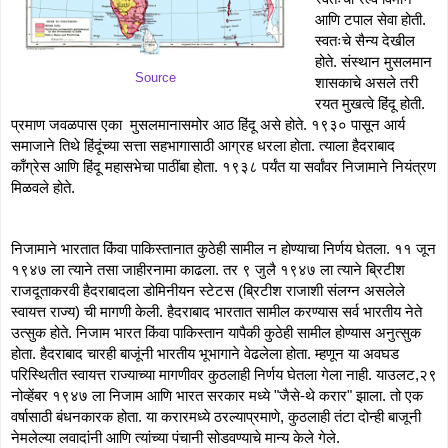
आणि टपाल सेवा होती. 
स्वतःचे सैन्य देखील 
होते. संस्थान मुसलमान 
Source
शासकाचे असले तरी 
रयत मुखत्वे हिंदू होती. 
प्रमाण जवळपास एका  मुसलमानासमोर आठ हिंदू असे होते. १९३० पासून आर्य 
समाजाने तिथे हिंदूंच्या सत्ता सहभागासाठी आग्रह धरला होता. त्याला हैदराबाद 
काँग्रेस आणि हिंदू महासभेचा पाठींबा होता. १९३८ पर्यंत या सर्वांवर निजामाने नियंत्रण 
मिळवले होते.
निजामाने भारतात किंवा पाकिस्तानात कुठेही सामील न होण्याचा निर्णय घेतला. ११ जून 
१९४७ ला त्याने तसा जाहीरनामा काढला. तर ९ जुलै १९४७ ला त्याने ब्रिटीश 
राजदूताकरवी हैदराबादला डोमिनीयन स्टेटस (ब्रिटीश राजाशी संलग्न असलेले 
स्वायत्त राज्य) ची मागणी केली. हैदराबाद भारतात सामील करण्यास सर्व भारतीय नेते 
उत्सुक होते. निजाम भारत किंवा पाकिस्तान यापैकी कुठेही सामील होण्यास अनुत्सुक 
होता. हैदराबाद चारही बाजूंनी भारतीय भूभागाने वेढलेला होता. म्हणून या अवघड 
परिस्थितीत स्वायत्त राज्याच्या मागणीवर कुठलाही निर्णय घेतला गेला नाही. याउलट,२९ 
नोव्हेंबर १९४७ ला निजाम आणि भारत सरकार मध्ये "जैसे-थे करार" झाला. तो एक 
वर्षासाठी बंधनकारक होता. या करारमध्ये ठरल्याप्रमाणे, कुठलाही तंटा दोन्ही बाजूनी 
नेमलेल्या लवादांनी आणि त्यांच्या पंचानी सोडवण्याचे मान्य केले गेले. 