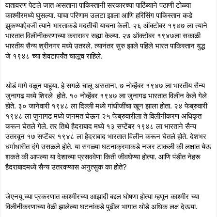
वातावरण पेटले जात असताना पाकिस्तानी सरकारच्या पाठिंब्याने पठाणी टोळ्या 
काश्मीरमध्ये घुसल्या. याचा परिणाम उलटा झाला आणि हरिसिंग पाकिस्तान कडे 
झुकण्याऐवजी त्याने भारताकडे मदतीची याचना केली. २६ ऑक्टोबर १९४७ ला त्याने 
भारतात विलीनीकरणाच्या करारावर सह्या केल्या. २७ ऑक्टोबर १९४७ला सकाळी 
भारतीय सैन्य श्रीनगर मध्ये उतरले. त्यानंतर सुरु झाले पहिले भारत पाकिस्तान युद्ध 
जे १९४८ च्या शेवटापर्यंत चालूच राहिले. 
थोडं मागे वळून पाहूया. हे सगळे चालू असताना, ७ नोव्हेंबर १९४७ ला भारतीय सैन्य 
जुनागढ मध्ये शिरले  होते. १० नोव्हेंबर १९४७ ला जुनागढ भारतात विलीन केले गेले 
होते. ३० जानेवारी १९४८ ला दिल्ली मध्ये गांधीजींचा खून झाला होता. २४ फेब्रुवारी 
१९४८ ला जुनागढ मध्ये जनमत घेऊन २५ फेब्रुवारीला ते विलीनीकरण अधिकृत 
करून घेतले गेले. तर तिथे हैदराबाद मध्ये १३ सप्टेंबर १९४८ ला भारताने सैन्य 
उतरवून १७ सप्टेंबर १९४८ ला हैदराबाद भारतात विलीन करून घेतले होते. देशभर 
धर्माधारीत दंगे उसळले होते. या सगळ्या घटनाक्रमाकडे नजर टाकली की लक्षात येऊ 
शकते की आपल्या या देशाच्या प्रसववेणा किती जीवघेण्या होत्या. आणि पंडीत नेहरू 
हैदराबादमध्ये सैन्य उतरवण्यास अनुत्सुक का होते?
जेएनयू च्या प्रकरणात काश्मीरच्या आझादी बद्दल घोषणा होत्या म्हणून काश्मीर च्या 
विलीनीकरणाच्या वेळी झालेल्या घटनांकडे पुढील भागात थोडे अधिक लक्ष देऊया. 