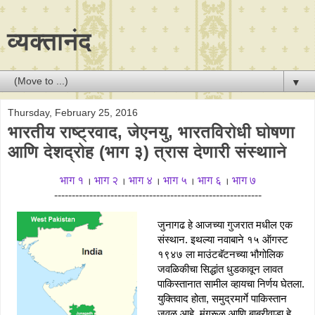
व्यक्तानंद
▼
Thursday, February 25, 2016
भारतीय राष्ट्रवाद, जेएनयु, भारतविरोधी घोषणा
आणि देशद्रोह (भाग ३) त्रास देणारी संस्थााने
भाग १
भाग २
भाग ४
भाग ५
भाग ६
भाग ७
।
।
।
।
।
-----------------------------------------------------------
जुनागढ हे आजच्या गुजरात मधील एक 
संस्थान. इथल्या नवाबाने १५ ऑगस्ट 
१९४७ ला माउंटबॅटनच्या भौगोलिक 
जवळिकीचा सिद्धांत धुडकावून लावत 
पाकिस्तानात सामील व्हायचा निर्णय घेतला. 
युक्तिवाद होता, समुद्रमार्गे पाकिस्तान 
जवळ आहे. मंगरूळ आणि बाबरीवाडा हे 