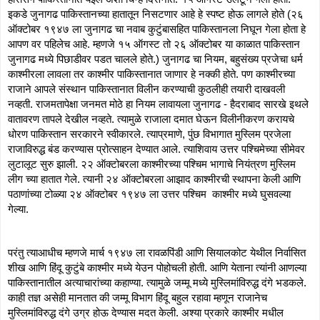
इकडे जुनागढ पाकिस्तानच्या हातातून निसटणार आहे हे स्पष्ट होऊ लागले होते (२६ 
ऑक्टोबर १९४७ ला जुनागढ चा नवाब कुटुंबासहित पाकिस्तानला निघून गेला होता हे 
आपण वर पहिलेच आहे. म्हणजे १५ ऑगस्ट तो २६ ऑक्टोबर या काळात पाकिस्तान 
जुनागढ मध्ये पिछाडीवर पडत चालले होते.) जुनागढ चा नियम, बहुसंख्य प्रजेचा धर्म 
काश्मीरला लावला तर काश्मीर पाकिस्तानात जाणार हे नक्की होते. पण काश्मीरच्या 
राजाने आपले संस्थान पाकिस्तानात विलीन करण्याची कुठलीही तयारी दाखवली 
नव्हती. राजमतापेक्षा जनमत मोठे हा नियम लावायला जुनागढ - हैदराबाद सारखे इथले 
वातावरण तापले देखील नव्हते. त्यामुळे राजाला दमात घेऊन विलीनीकरण करायचे 
धोरण पाकिस्तान सरकारने स्वीकारले. त्याप्रमाणे, पुंछ विभागात मुस्लिम प्रजेला 
राजाविरुद्ध बंड करण्यास प्रोत्साहन देण्यात आले. त्याशिवाय उत्तर पश्चिमेच्या सीमेवर 
लुटालूट सुरु झाली. २२ ऑक्टोबरला काश्मीरच्या पश्चिम भागाचे नियंत्रण मुस्लिम 
लीग च्या हातात गेले. त्यानी २४ ऑक्टोबरला आझाद काश्मीरची स्थापना केली आणि 
पठाणांच्या टोळ्या २४ ऑक्टोबर १९४७ ला उत्तर पश्चिम  काश्मीर मध्ये घुसवल्या 
गेल्या. 
परंतु त्याआधीच म्हणजे मार्च १९४७ ला रावळपिंडी आणि सियालकोट येथील निर्वासित 
शीख आणि हिंदू कुटुंबे काश्मीर मध्ये येउन पोहोचली होती. आणि येताना त्यांनी आणल्या 
पाकिस्तानातील अत्याचारांच्या कहाण्या. त्यामुळे जम्मू मध्ये मुस्लिमांविरुद्ध दंगे भडकले. 
काही तज्ञ असेही मानतात की जम्मू विभाग हिंदू बहुल रहावा म्हणून राजानेच 
मुस्लिमांविरुद्ध दंगे उग्र होऊ देण्यास मदत केली. अश्या प्रकारे काश्मीर मधील 