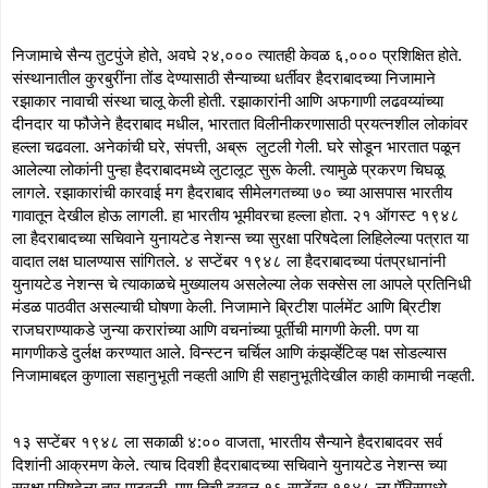
निजामाचे सैन्य तुटपुंजे होते, अवघे २४,००० त्यातही केवळ ६,००० प्रशिक्षित होते. 
संस्थानातील कुरबुरींना तोंड देण्यासाठी सैन्याच्या धर्तीवर हैदराबादच्या निजामाने 
रझाकार नावाची संस्था चालू केली होती. रझाकारांनी आणि अफगाणी लढवय्यांच्या 
दीनदार या फौजेने हैदराबाद मधील, भारतात विलीनीकरणासाठी प्रयत्नशील लोकांवर 
हल्ला चढवला. अनेकांची घरे, संपत्ती, अब्रू  लुटली गेली. घरे सोडून भारतात पळून 
आलेल्या लोकांनी पुन्हा हैदराबादमध्ये लुटालूट सुरू केली. त्यामुळे प्रकरण चिघळू 
लागले. रझाकारांची कारवाई मग हैदराबाद सीमेलगतच्या ७० च्या आसपास भारतीय 
गावातून देखील होऊ लागली. हा भारतीय भूमीवरचा हल्ला होता. २१ ऑगस्ट १९४८ 
ला हैदराबादच्या सचिवाने युनायटेड नेशन्स च्या सुरक्षा परिषदेला लिहिलेल्या पत्रात या 
वादात लक्ष घालण्यास सांगितले. ४ सप्टेंबर १९४८ ला हैदराबादच्या पंतप्रधानांनी 
युनायटेड नेशन्स चे त्याकाळचे मुख्यालय असलेल्या लेक सक्सेस ला आपले प्रतिनिधी 
मंडळ पाठवीत असल्याची घोषणा केली. निजामाने ब्रिटीश पार्लमेंट आणि ब्रिटीश 
राजघराण्याकडे जुन्या करारांच्या आणि वचनांच्या पूर्तीची मागणी केली. पण या 
मागणीकडे दुर्लक्ष करण्यात आले. विन्स्टन चर्चिल आणि कंझर्व्हेटिव्ह पक्ष सोडल्यास 
निजामाबद्दल कुणाला सहानुभूती नव्हती आणि ही सहानुभूतीदेखील काही कामाची नव्हती. 
१३ सप्टेंबर १९४८ ला सकाळी ४:०० वाजता, भारतीय सैन्याने हैदराबादवर सर्व 
दिशांनी आक्रमण केले. त्याच दिवशी हैदराबादच्या सचिवाने युनायटेड नेशन्स च्या 
सुरक्षा परिषदेला तार पाठवली. पण तिची दखल १६ सप्टेंबर १९४८ ला पॅरिसमध्ये 