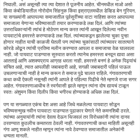
निघाली. असं असूनही त्या त्या देशात ते पूजनीय आहेत. चीनमधील माओ असो
किंवा कंबोडियातील नोरोदोम सिंहनुक किंवा इस्राएलमधील डेव्हिड बेन गुरियन.
या सगळ्यांनी आपापल्या समाजातील पूर्वसुरींच्या वाटा नाहिशा करत आपापल्या
समाजाला येणाऱ्या भविष्यासाठी तयार करण्याकडे लक्ष दिलं. आणि त्यांच्या
उत्तराधिकाऱ्यांनी त्यांचं हे मोठेपण मान्य करत त्यांनी आखून दिलेल्या नवीन
पायवाटांचे हमरस्ते करण्याकडे लक्ष दिलं. त्यांच्याकडून झालेल्या चुका पुन्हा
होणार नाहीत याची काळजी घेतली पण त्यांच्या चुकांसाठी त्यांच्यावर सातत्याने
कोरडे ओढून त्यांची प्रतिमा मलीन करण्यात आपला व समाजाचा वेळ घालवला
नाही. जो पायवाट पाडण्यास सुरुवात करतो त्यानेच हमरस्ता बनवून द्यावा असा
आतताई आणि अशक्यप्राय आग्रह धरला नाही. हमरस्ते बनणं हे अनेक पिढ्यांचं
संचित आहे, त्यात आपलीही जबाबदारी आहे, सगळी जबाबदारी पहिलं पाऊल
उचलणाऱ्याची नाही हे मान्य करून ते समाज पुढे चालत राहिले. गंगावतरणाची
कथा कधी ऐकली नसूनही त्यांनी आपले हे पहिल्या पिढीचे नेते म्हणजे राजा सगर
आहेत. गंगावतरणाआधीच ते स्वर्गवासी झाले म्हणून त्यांना दोष द्यायचं टाळून
स्वतः अंशुमन किंवा दिलीप किंवा भगीरथ होण्याकडे अधिक लक्ष दिलं.
पण या सगळ्यात एकंच देश असा आहे जिथे मळलेल्या पायवाटा सोडून
भविष्यसन्मुख नवीन पायवाटा पाडण्यात पुढाकार घेणारे नेते कमनशिबी ठरले.
त्यांच्या अनुयायांनी त्यांना देवत्व देऊन थिजवलं तर विरोधकांनी त्यांना दानव
ठरवण्यात कुठलीच कमतरता ठेवली नाही. गंगावतरणाची कथा माहिती असूनही
गंगा आणू शकले नाहीत म्हणून त्यांना नावे ठेवण्यात समाजातील अनेकांनी
धन्यता मानली.