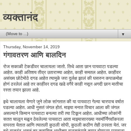
व्यक्तानंद
▼
Thursday, November 14, 2019
गंगावतरण आणि बालदिन
रोज सकाळी टेकडीवर चालायला जातो. तिथे आता छान पायवाटा पडल्या
आहेत. काही अतिशय तीव्र उताराच्या आहेत, काही समतल आहेत. काहीवर
असंख्य छोटेमोठे दगड आहेत त्यामुळे जरा दुर्लक्ष झालं की घसरुन कपाळमोक्ष
होणं ठरलेलं आहे तर काहींवर दगड खडे वगैरे काही नसून अगदी छान मातीचा
रस्ता तयार झाला आहे.
इथे चालायला येणारे जुने लोक सांगतात की या पायवाटा गेल्या चारपाच वर्षात
पडल्या आहेत. आधी नुसतं जंगल होतं. माझ्या मनात विचार आला की जंगल
असल्याने किमान पायवाटा बनल्या तरी त्या टिकून आहेत. आधीच्या लोकांनी
सतत चालून मळून ठेवलेल्या पायवाटा आता माझ्यासारख्या नवमॉर्निंगवॉकरला
वापरता येतात आणि त्यातली कुठली सोपी, कुठली कठीण तेही ठरवता येतं. जर
इथे वाळवंट असतं तर कदाचित आधीच्या वाटसरूंमुळे तयार होणाऱ्या पायवाटा,