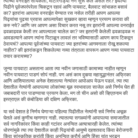
त्यांच्या वनराईत सायकली, मोटारगाड्या नेणं सुरू केलं असेल तर? इथल्या
पिढीने पूर्वजपरंपरेला चिकटून रहावं आणि पायवाट, बैलवाट सांभाळत बसावं
का? इतरांना आपल्या वनराईत येण्यात रस नसेल तरीही आपण आपल्या
पिढ्यांचा पुढचा प्रवास आपल्यापेक्षा सुखकर व्हावा म्हणून प्रयत्न करावा की
करु नये? आणि जर आपण असा विचार करत नसू तर इतरांनी आपल्या वनराईत
ढवळाढवळ केली तर आपल्याला चालेल का? जर इतरांनी केलेली ढवळाढवळ न
आवडल्याने आपण त्यांना पिटाळून लावलं तर भविष्यासाठी आपण काय टिकवून
ठेवायचं? आपल्या पूर्वजांच्या पायवाटा ज्या इतरांच्या आगमनाला रोखू शकल्या
नाहीत? की इतरांकडून शिकलेल्या नव्या तंत्राला वापरून आपण नव्या पायवाटा
तयार करायच्या?
जुन्या पायवाटा असताना आता त्या नवीन जगासाठी कामाच्या नाहीत म्हणून
नवीन पायवाटा पाडणं सोपं नाही. पण असं काम दुसर्‍या महायुद्धानंतर अफ्रिका
आणि आशियातल्या अनेक देशातल्या नेत्यांवर आपोआप येऊन पडलं. त्या त्या
देशातील नेत्यांनी आपापल्या लोकांच्या मूळ स्वभावाला साजेल असे निर्णय घेत ही
जबाबदारी पार पाडण्याचा प्रयत्न केला. मग तो चीन असो की व्हिएतनाम की
इस्त्राएल की कंबोडिया की दक्षिण अफ्रिका.
या सर्व देशात हे निर्णय घेणाऱ्या पहिल्या पिढीतील नेत्यांनी सर्व निर्णय अचूक
घेतले असं कुणीच म्हणणार नाही. त्यातल्या सगळ्यांनी आपापल्या समाजातील
सर्व नागरिकांवर किंवा काही गटांवर अनन्वित अत्याचारही केलेत. त्यांच्या
धोरणांमुळे त्या त्या देशातील काही पिढ्यांची आयुष्ये दहशतवाद किंवा बेरोजगारी
किंवा सांस्कृतिक क्रांती किंवा अनन्वित क्रौर्य आणि हिंसा यांत भरडून