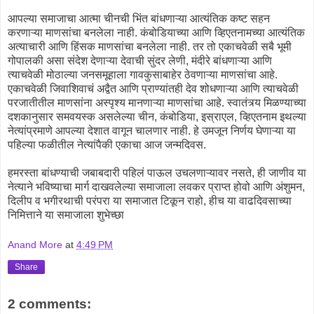
आपल्या समाजाचा आत्मा चीनची भिंत बांधणाऱ्या आत्यंतिक कष्ट सहन
करणाऱ्या माणसांचा बनलेला नाही. कंबोडियाच्या आणि व्हिएतनामच्या आत्यंतिक
अत्याचारी आणि हिंसक माणसांचा बनलेला नाही. तर तो एकाचवेळी सबै भूमी
गोपालकी असा संदेश देणाऱ्या देवाची सुंदर लेणी, मंदीरे बांधणाऱ्या आणि
त्याचवेळी मोठाल्या जनसमूहाला गावकुसाबाहेर ठेवणाऱ्या माणसांचा आहे.
एकाचवेळी जिवाशिवाचं अद्वैत आणि प्राण्यांतही देव शोधणाऱ्या आणि त्याचवेळी
परजातीतील माणसांना अस्पृश्य मानणाऱ्या माणसांचा आहे. स्वातंत्र्य मिळण्याच्या
दशकानुसार समवयस्क असलेल्या चीन, कंबोडिया, इस्राएल, व्हिएतनाम इथल्या
नेत्यांप्रमाणे आपल्या देशात वागून चालणार नाही. हे उमजून निर्णय घेणाऱ्या या
पहिल्या फळीतील नेत्यांपैकी एकाचा आज जन्मदिवस.
हमरस्ता बांधण्याची जबाबदारी पहिलं पाऊल उचलणाऱ्यावर नसते, ही जाणीव या
नेत्याने भविष्याचा मार्ग दाखवलेल्या समाजाला लवकर प्राप्त होवो आणि अंशुमन,
दिलीप व भगीरथाची परंपरा या समाजात टिकून राहो, हीच या वाढदिवसाच्या
निमित्ताने या समाजाला शुभेच्छा
Anand More
at
4:49 PM
Share
2 comments: