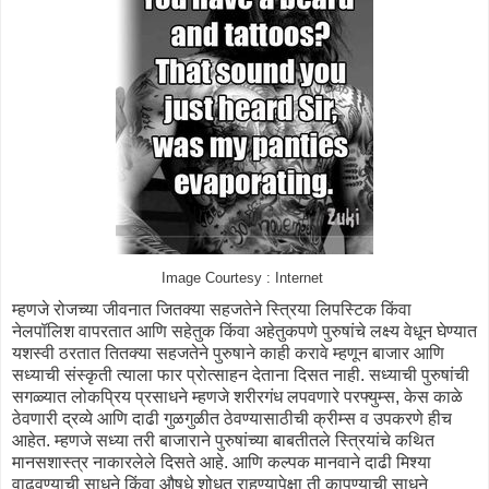
Image Courtesy : Internet
म्हणजे रोजच्या जीवनात जितक्या सहजतेने स्त्रिया लिपस्टिक किंवा
नेलपॉलिश वापरतात आणि सहेतुक किंवा अहेतुकपणे पुरुषांचे लक्ष्य वेधून घेण्यात
यशस्वी ठरतात तितक्या सहजतेने पुरुषाने काही करावे म्हणून बाजार आणि
सध्याची संस्कृती त्याला फार प्रोत्साहन देताना दिसत नाही. सध्याची पुरुषांची
सगळ्यात लोकप्रिय प्रसाधने म्हणजे शरीरगंध लपवणारे परफ्युम्स, केस काळे
ठेवणारी द्रव्ये आणि दाढी गुळगुळीत ठेवण्यासाठीची क्रीम्स व उपकरणे हीच
आहेत. म्हणजे सध्या तरी बाजाराने पुरुषांच्या बाबतीतले स्त्रियांचे कथित
मानसशास्त्र नाकारलेले दिसते आहे. आणि कल्पक मानवाने दाढी मिश्या
वाढवण्याची साधने किंवा औषधे शोधत राहण्यापेक्षा ती कापण्याची साधने