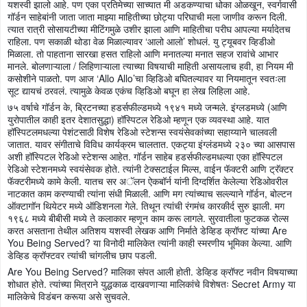
यशस्वी झालो आहे. पण एका प्रतिमेच्या साच्यात मी अडकण्याचा धोका ओळखून, स्वर्गवासी
गॉर्डन साहेबांनी जाता जाता माझ्या माहितीच्या छोट्या परिघाची मला जाणीव करून दिली.
त्यात रात्री सोसायटीच्या मीटिंगमुळे उशीर झाला आणि माहितीचा परीघ आपल्या मर्यादेतच
राहिला. पण सकाळी थोडा वेळ मिळाल्यावर ‘आलो आलो’ शोधलं. यु ट्यूबवर व्हिडीओ
मिळाला. तो पाहताना सारखा हसत राहिलो आणि मनातल्या मनात सहज रावांचे आभार
मानले. बोलणाऱ्याला / लिहिणाऱ्याला त्याच्या विषयाची माहिती असायलाच हवी, हा नियम मी
कसोशीने पाळतो. पण आज ‘Allo Allo’चा व्हिडिओ बघितल्यावर या नियमातून स्वतःला
सूट द्यायचं ठरवलं. त्यामुळे केवळ एकंच व्हिडिओ बघून हा लेख लिहिला आहे.
७५ वर्षाचे गॉर्डन के, ब्रिटनच्या हडर्सफील्डमध्ये १९४१ मध्ये जन्मले. इंग्लडमध्ये (आणि
युरोपातील काही इतर देशातसुद्धा) हॉस्पिटल रेडिओ म्हणून एक व्यवस्था आहे. यात
हॉस्पिटलमधल्या पेशंटसाठी विशेष रेडिओ स्टेशन्स स्वयंसेवकांच्या सहाय्याने चालवली
जातात. यावर संगीताचे विविध कार्यक्रम चालतात. एकट्या इंग्लंडमध्ये २३० च्या आसपास
अशी हॉस्पिटल रेडिओ स्टेशन्स आहेत. गॉर्डन साहेब हडर्सफील्डमधल्या एका हॉस्पिटल
रेडिओ स्टेशनमध्ये स्वयंसेवक होते. त्यांनी टेक्सटाईल मिल्स, वाईन फॅक्टरी आणि ट्रॅक्टर
फॅक्टरीमध्ये कामे केली. यातच सर अॅलन ऐकबॉर्न यांनी दिग्दर्शित केलेल्या रेडिओवरील
नाटकात काम करण्याची त्यांना संधी मिळाली. आणि मग त्यांच्याच सल्ल्याने गॉर्डन, बोल्टन
ऑक्टागॉन थियेटर मध्ये ऑडिशनला गेले. तिथून त्यांची रंगमंच कारकीर्द सुरु झाली. मग
१९६८ मध्ये बीबीसी मध्ये ते कलाकार म्हणून काम करू लागले. सुरवातीला फुटकळ रोल्स
करत असताना तेथील अतिशय यशस्वी लेखक आणि निर्माते डेव्हिड क्रॉफ्ट यांच्या Are
You Being Served? या विनोदी मालिकेत त्यांनी काही स्मरणीय भूमिका केल्या. आणि
डेव्हिड क्रॉफ्टवर त्यांची चांगलीच छाप पडली.
Are You Being Served? मालिका संपत आली होती. डेव्हिड क्रॉफ्ट नवीन विषयाच्या
शोधात होते. त्यांच्या मित्राने युद्धकाळ दाखवणाऱ्या मालिकांचे विशेषतः Secret Army या
मालिकेचे विडंबन करूया असे सुचवले.