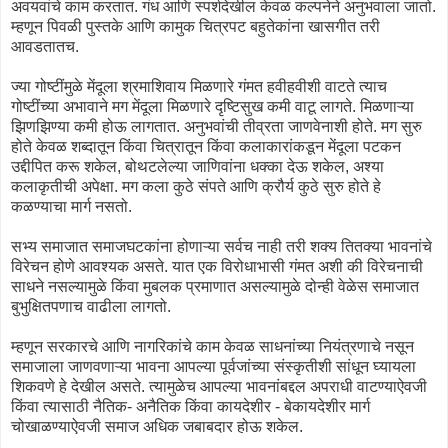
अवयवांचे काम करतात. गंध आणि स्पर्शदेखील केवळ कल्पनेने अनुभवाला जातो.
म्हणून पिवळी पुस्तके आणि कामुक चित्रपट बहुतेकांना खासगीत तरी
आवडतातच.
ज्या गोष्टींमुळे मेंदूला श्रमाशिवाय मिळणारे गंमत हवीहवीशी वाटते त्याच
गोष्टींच्या अभावाने मग मेंदूला मिळणारे दृष्टिसुख कमी वाटू लागते. मिळणाऱ्या
झिणझिण्या कमी होऊ लागतात. अनुभवांची तीव्रता जाणवेनाशी होते. मग सुरु
होते केवळ शब्दातून किंवा चित्रातून किंवा कलाकारांकडून मेंदूला पटकन
उद्दीपित करू शकेल, बोथटलेल्या जाणिवांना धक्का देऊ शकेल, अश्या
कलाकृतीची अपेक्षा. मग कला कुठे संपते आणि क्रौर्य कुठे सुरु होते हे
कळण्याचा मार्ग नसतो.
सभ्य समाजात समाजघटकांना होणाऱ्या सर्वच नाही तरी शक्य तितक्या भावनांचे
विरेचन होणे आवश्यक असते. यात एक विरोधाभासी गंमत अशी की विरेचनाची
साधने नसल्यामुळे किंवा मुबलक प्रमाणात असल्यामुळे दोन्ही वेळेस समाजात
बुभुक्षितपणाच वाढीला लागतो.
म्हणून सरकारचे आणि नागरिकांचे काम केवळ साधनांच्या नियंत्रणाचे नसून
समाजाला जाणवणाऱ्या भावना आपल्या पूर्वजांच्या संस्कृतीशी सांधून घ्यायला
शिकवणे हे देखील असते. त्यामुळेच आपल्या भावनांबद्दल अपराधी वाटण्याऐवजी
किंवा त्यासाठी नैतिक- अनैतिक किंवा कायदेशीर - बेकायदेशीर मार्ग
चोखाळण्याऐवजी समाज अधिक जबाबदार होऊ शकेल.