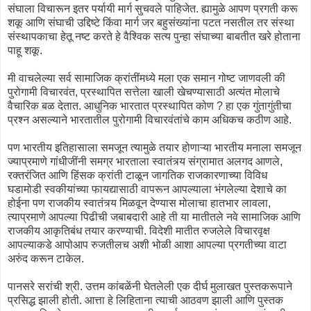
संघाला विचारून इतर पर्यायी मार्ग सुचवले पाहिजेत. ह्यामुळे आपण प्रगती करू
शकू आणि संघाची उद्दिष्टे किंवा मार्ग जर बहुसंख्यांना पटत नसतील तर संस्था
संस्थापकाचा हेतू नष्ट करते हे वैश्विक सत्य पुन्हा संघाच्या बाबतीत खरे होताना
पाहू शकू.
मी वाचलेल्या सर्व सामाजिक क्रांतींमध्ये मला एक समान गोष्ट जाणवली की
पुरोगामी विचारवंत, प्रस्थापित सत्तेला खाली खेचण्यासाठी अत्यंत मोलाचे
वैचारिक बळ देतात. आधुनिक भारतात प्रस्थापित कोण ? हा एक गुंतागुंतीचा
प्रश्न असल्याने भारतातील पुरोगामी विचारवंतांचे काम अधिकच कठीण आहे.
पण भारतीय इतिहासाला समजून त्यामुळे तयार होणाऱ्या भारतीय मनाला समजून
ज्याप्रमाणे गांधीजींनी समग्र भारताला स्वातंत्र्य संग्रामात अलगद आणले,
रक्तरंजित आणि हिंसक क्रांती टाळून जागतिक राजकारणाच्या विविध
घडामोडी स्वकीयांच्या फायद्यासाठी वापरून आपल्याला भंगलेल्या देशाचे का
होईना पण राजकीय स्वातंत्र्य मिळवून देण्यास मोलाचा हातभार लावला,
त्याप्रमाणे आपल्या पिढीची जबाबदारी आहे ती या मातीतले नवे सामाजिक आणि
राजकीय आकृतिबंध तयार करण्याची. विदेशी मातीत रुजलेले विचारवृक्ष
आपल्याकडे आपोआप रुजतीलच अशी भोळी आशा आपल्या प्रगतीच्या वाटा
अरुंद करून टाकेल.
पानसरे सरांची श्री. उत्तम कांबळेंनी घेतलेली एक दीर्घ मुलाखत पुस्तकरूपाने
प्रसिद्ध झाली होती. आत्ता हे लिहिताना त्याची आठवण झाली आणि पुस्तक