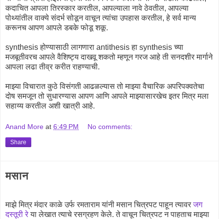
कदाचित आपला तिरस्कार करतील, आपल्याला नावे ठेवतील, आपल्या
पोथ्यांतील वाक्ये संदर्भ सोडून वाचून त्यांचा उपहास करतील, हे सर्व मान्य
करूनच आपण आपले डबके फोडू शकू.
synthesis होण्यासाठी लागणारा antithesis हा synthesis च्या
मजबूतीवरच आपले वैशिष्ट्य दाखवू शकतो म्हणून गरज आहे ती सनदशीर मार्गाने
आपला लढा तीव्र करीत राहण्याची.
माझ्या विचारात कुठे विसंगती आढळल्यास तो माझ्या वैचारिक अपरिपक्वतेचा
दोष समजून तो सुधारण्यास आपण आणि आपले माझ्यासारखेच इतर मित्र मला
सहाय्य करतील अशी खात्री आहे.
Anand More
at
6:49 PM
No comments:
Share
मसान
माझे मित्र मंदार काळे उर्फ रमताराम यांनी मसान चित्रपट पाहून त्यावर
जग
दस्तूरी रे
या लेखात त्याचे रसग्रहण केले. ते वाचून चित्रपट न पाहताच माझ्या