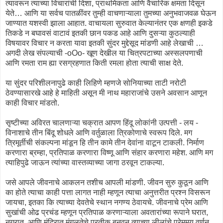
त्यावरून त्याच्या विचारांची दिशा, प्राथमिकता आणि वैचारिक क्षमता दिसून
येते… आणि या सर्वच पातळींवर तुम्ही वाचणाऱ्याला तुमच्या अनुभवाजवळ घेऊन
जाण्यात यशस्वी झाला आहात. वाचायला सुरुवात केल्यानंतर एक क्षणही इकडे
तिकडे न बघावसं वाटावं इतकी छान पकड आहे आणि दुसऱ्या कुठल्याही
विषयावर विचार न करता यावा इतकी सुंदर मुद्देसूद मांडणी आहे लेखाची …
अगदी लेख संपल्याची -oOo- खूण देखील या चित्रपटाच्या अस्सलपणाची
आणि रमता राम ह्या रसग्रहणात किती रमला होता त्याची साक्ष देते.
या सुंदर परिशीलनापुढे काही लिहिणे म्हणजे सोनियाच्या ताटी नरोटी
ठेवण्यासारखे आहे हे माहिती असून मी नाथ महाराजांचे उसने अवसान आणून
काही विचार मांडतो.
सृष्टीच्या अविरत चालणाऱ्या चक्रात आपण हिंदू लोकांनी उत्पत्ती - लय -
विनाशाचे तीन बिंदू शोधले आणि वर्तुळाला त्रिकोणाचे स्वरूप दिले. मग
त्रिमूर्तीची संकल्पना मांडून हि तीन कामे तीन देवांना वाटून टाकली. निर्माण
करणारा ब्रम्हा, प्रतिपाळ करणारा विष्णू आणि संहार करणारा महेश. आणि मग
त्याहिपुढे जाऊन त्यांच्या वास्तव्याच्या जागा ठरवून टाकल्या.
जसे आपले जीवनाचे आकलन तशीच आपली मांडणी. जीवन सुरु कुठून आणि
का होते त्याचा काही पत्ता लागत नाही म्हणून त्याचा अनुत्तरीत प्रश्न विसरून
जायचा, इतका कि त्याच्या देवतेचे स्थान नगण्य ठेवायचे. जीवनाचे प्रेम आणि
सुखांची ओढ प्रचंड म्हणून प्रतिपाळ करणाऱ्याला अवतारांच्या रूपाने घरात,
नगरात, आणि मंदिरात मंगलतेचे प्रतीक बनवून त्याच्या लीलांचे प्रेममय वर्णन