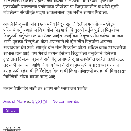
ओंडक्यांच्या एकत्र राहाण्याच्या वेळेचा आलेखाची, वेगवेगळ्या प्रतलात
एकाचवेळी चालणाऱ्या वेगवेगळ्या जीवांच्या या चित्रपटातील कथांची तुम्ही
मांडलेल्या संगतीमुळे माझ्या आकलनाला एक नवीन आयाम मिळाला.
आपले बिन्दुरूपी जीवन एक भरीव बिंदू नसून ते देखील एक पोकळ छोट्या
परिघाचे वर्तुळ आहे आणि मागील पिढ्यांची बिन्दुरूपी वर्तुळे पुढील पिढ्यांच्या
बिन्दुरूपी वर्तुळांना कायम छेदत आहेत. काहींच्या बिंदूचा परीघ त्यांच्या मागच्या
आणि पुढच्या बिन्दुन्पेक्षा मोठा असल्याने तो दोन तीन पिढ्यांना आपल्या
आवाक्यात घेत आहे. त्यामुळे दोन तीन पिढ्यांना थोडा अधिक काळ शाश्वततेचा
आभास होत आहे. पण शेवटी हरमन हेसेच्या सिद्धार्थला वसुदेवाने दिलेल्या
दृष्टांतात दिसल्या प्रमाणे सर्व बिंदू आपापले दु:ख उपभोगीत आहेत. कधी कळत
तर कधी नकळत. आणि जीवनगंगेच्या तीरी आयुष्यरूपी बनारसच्या मसणात
ब्रम्हारूपी महेशाची निर्मितीतून विनाशाची किंवा महेशरूपी ब्रम्ह्याची विनाशातून
निर्मितीची लीला कायम चालू आहे.
मसान वेशीबाहेर नाही तर आपण सर्व मसणातच आहोत.
Anand More
at
6:35 PM
No comments:
Share
पॉर्नबंदी