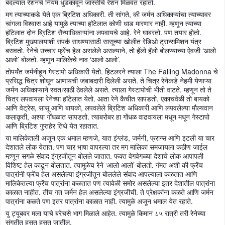
बदल्यात रेशनचे नियम धुडकावून जास्तीचे रेशन मिळवत रहातो.
मग त्याच्याकडे येते एक ब्रिटिश अधिकारी. ती सांगते, की जर्मन अधिकाऱ्यांचा त्याच्यावर
चांगला विश्वास आहे यामुळे त्याच्या हॉटेलात कोणी धाड मारणार नाही. म्हणून त्याच्या
हॉटेलात दोन ब्रिटिश सैन्याधिकाऱ्यांना लपवायचे आहे. रेने घाबरतो. पण तयार होतो.
ब्रिटिश मुख्यालयाशी संपर्क साधण्यासाठी सासूच्या खोलीत रेडिओ ट्रान्समिशन यंत्र
बसवतो. रेनेचे उच्चार फ्रेंच हेल असलेले असल्याने, तो हॅलो हॅलो बोलण्याच्या ऐवजी ‘आलो
आलो’ बोलतो. म्हणून मालिकेचे नाव ‘आलो आलो’.
तोपर्यंत जर्मनीहून गेस्टापो अधिकारी येतो. हिटलरने त्याला The Falling Madonna चे
प्रसिद्ध चित्र शोधून आणायची जबाबदारी दिलेली असते. ते चित्र रेनेकडे नेहमी येणाऱ्या
जर्मन अधिकाऱ्याने स्वतःसाठी ठेवलेले असते. त्याला गेस्टापोची भीती वाटते. म्हणून तो ते
चित्र लपवायला रेनेच्या हॉटेलात येतो. आता रेने कैचीत सापडतो. एकाचवेळी तो बायको
आणि वेट्रेस, सासू आणि बायको, लपवलेले ब्रिटिश अधिकारी आणि लपवलेल्या मौल्यवान
कलाकृती, अश्या गोंधळात सापडतो. त्याबरोबर हा गोंधळ वाढवायला मधून मधून गेस्टापो
आणि ब्रिटिश गुप्तहेर तिथे येत रहातात.
या मालिकेतली अजून एक धमाल म्हणजे, यात इंग्लंड, जर्मनी, फ्रान्स आणि इटली या चार
देशातले लोक येतात. पण चार भाषा वापरल्या तर मग मालिका समजायला कठीण जाईल
म्हणून सगळे संवाद इंग्रजीतून बोलले जातात. फक्त वेगवेगळ्या देशाचे लोक आपापली
विशिष्ट हेल काढून बोलतात. त्यामुळेच रेने ‘आलो आलो’ बोलतो. गंमत अशी की फ्रेंच
पात्रांनी फ्रेंच हेल असलेल्या इंग्रजीतून बोललेले संवाद आपल्याला कळतात आणि
मालिकेतल्या फ्रेंच पात्रांना कळतात पण त्यावेळी समोर असलेल्या इतर देशातील पात्रांना
काळात नाहीत. तीच गत जर्मन हेल असलेल्या इंग्रजीची. ते प्रेक्षकांना कळते आणि जर्मन
पात्रांना कळते पण इतर पात्रांना काळात नाही. त्यामुळे अजून धमाल येत रहाते.
यु ट्यूबवर मला याचे बरेचसे भाग मिळाले आहेत. त्यामुळे किमान ८५ रात्री तरी रेनेच्या
संगतीत हसत हसत जातील.