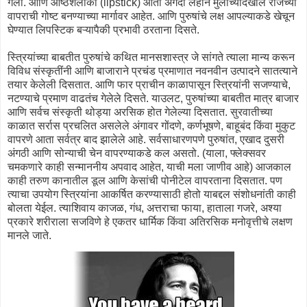
गेली. आणि ओष्ठशलाका (lipstick) आता अगदी लहान मुलींच्यादेखील रोजच्या
वापराची गोष्ट बनण्याच्या मार्गावर आहेत. आणि पुरुषांचे लक्ष आपल्याकडे खेचून
घेण्यात लिपस्टिक बऱ्यापैकी प्रभावी ठरताना दिसते.
स्त्रियांच्या बाबतीत पुरुषांचे कथित मानसशास्त्र जे सांगते त्याला मान्य करून
विविध संस्कृतींनी आणि बाजाराने प्रचंड प्रमाणात नवनवीन उत्पादने सातत्याने
तयार केलेली दिसतात. आणि फार प्राचीन काळापासून स्त्रियांनी सजण्याचे,
नटण्याचे प्रमाण वाढतंच गेलेले दिसते. याउलट, पुरुषांच्या बाबतीत मात्र बाजार
आणि सर्वच संस्कृती थोड्या अरसिक होत गेलेल्या दिसतात. सुरवातीच्या
काळात सर्रास प्रचलित असलेले अंगावर गोंदणे, कर्णभूषणे, बाहूबंद किंवा मुकुट
वापरणे आता सर्वत्र बाद झालेले आहे. सर्वसाधारणपणे पुरुषांत, एखाद दुसरी
अंगठी आणि सोन्याची चेन वापरण्याकडे कल असतो. (याला, फ्लेक्सवर
चमकणारे काही सन्माननीय अपवाद आहेत, याची मला जाणीव आहे) आजकाल
काही तरुण कानातील डूल आणि केसांची पोनीटेल वापरताना दिसतात. पण
त्याचा उपयोग स्त्रियांना आकर्षित करण्यासाठी होतो याबद्दल संशोधनांती काही
बोलता येईल. त्याशिवाय काजळ, गंध, अत्तराचा फाया, हाताला गजरे, अश्या
प्रकारे शरीराला सजविणे हे एकतर धार्मिक किंवा अतिरसिक मनोवृत्तीचे लक्षण
मानले जाते.