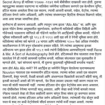
Secret Army ही मालिका १९७७७ -१९७९ मध्ये बीबीसीवर दाखवली जात होती. दुसऱ्या
महायुद्धाच्या काळात घडणाऱ्या या मालिकेत जर्मनीचा प्रतिकार करणारे एक बेल्जीयन युनिट,
हॉटेल मालक असलेला तिचा एक सदस्य, त्याची आजारी बायको, रखेल, वेट्रेस, त्याच्या
हॉटेलात येणारे जर्मन अधिकारी, आणि त्यांच्या संभाषणातून ब्रिटिश सैन्याला मिळणारे संदेश;
असा असा सगळा जामानिमा होता.
क्रॉफ्टना ही कल्पना आवडली. आणि त्यातून जन्म झाला “Allo Allo’’ चा. आणि सुरू
झाला गॉर्डन केंच्या आयुष्यातील सुवर्णाध्याय. क्रॉफ्टनी मालिकेची संहिता लिहिली आणि
गॉर्डनकडे पाठवताना सांगितले की गॉर्डनने यातील रेने आर्टोईसची भूमिका करावी. गॉर्डनने
भूमिका स्वीकारली आणि पुढे १९८२ ते १९९२ अशी दहा वर्षे ते रेनेची भूमिका करत होते.
मालिकेच्या सर्वच्या सर्व म्हणजे ८४ भागात आणि मालिकेच्या १२०० पेक्षा अधिक रंगमंचीय
सादरीकरणात ते रेने बनून प्रेक्षकांना हसवत राहिले. रेने त्यांच्या आयुष्याचा इतका
अविभाज्य भाग झाला होता की १९८९ मध्ये त्यांनी लिहिलेल्या आत्मचरित्राचे नावही Rene
& Me: A Sort of Autobiography ठेवले होते. हॉटेलमधले शेफ घालतात तसा ऍप्रन
घातलेला रेने ही त्यांची कायमची प्रतिमा बनली. मालिका संपल्यावर एका मुलाखतीत ते
म्हणाले होते, ‘खरं सांगायचं म्हणजे, मी दुसऱ्या कुठल्याही भूमिकेसाठी बनलोच नव्हतो.’
काय होतं Allo Allo मध्ये? रेने आर्टोईस हा जर्मनीने जिंकून घेतलेल्या फ्रान्समधल्या
Nouvion गावातला एक मध्यमवयीन हॉटेल मालक. त्याच्या बरोबर असते एक साधारण
दिसणारी, बेसूर गाणारी, वेंधळी बायको आणि अंथरुणाला खिळलेली कटकटी बहिरी सासू. ती
इतकी कटकटी असते की रेने म्हणतो, ‘देव तिला लवकर उचलत नाही कारण त्याला पण
स्वतःची शांती गमवायची नाही’. त्याच्या हॉटेलात दोन सुंदर वेट्रेसेस काम करत असतात.
त्या दोघींबरोबर रेनेच्या भानगडी चालू असतात. आणि जेव्हा कधी रेनेची बायको त्याला
रंगेहाथ पकडते तेव्हा तो तिला काहीतरी कारण सांगून तिचा संशय दूर करण्यात कायम
यशस्वी होतो. त्याच्या हॉटेलात अनेक जर्मन अधिकारी येतात. त्यांच्याशी गोड बोलून कधी
स्वतःचे शब्द तर कधी वेट्रेसेसचे सौंदर्य वापरून त्यांची मर्जी राखत असतो. त्याच्या