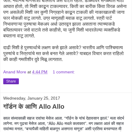
जाते. नवीनच माणसाशी बोलतोय असे वाटत रहाते. डोळ्यांवर सगळ्यात मोठा
आघात होतो, तो मिशी काढून टाकल्यावर. किती का बारीक किंवा विरळ असेना
पण असलेली मिशी जर कुणी निग्रहाने काढून टाकली की नाकाखालची जागा
फार मोकळी वाटू लागते. उग्र माणूसही मवाळ वाटू लागतो. स्त्री पार्ट
निभावणाऱ्या पुरुषाचा मेकअप अर्धा उतरवून झाला असताना त्याच्याकडे
बघितल्यावर जसे वाटावे तसे काहीसे, या जुनी मिशी भादरलेल्या व्यक्तींकडे
बघताना वाटू लागते.
दाढी मिशी हे पुरुषार्थाचे लक्षण कसे झाले असावे? भारतीय आणि पाश्चिमात्य
पुरुषांचे व स्त्रियांचे मत कसे बनत गेले असावे? याबद्दल विचार करत राहिलो
की काही गमतीशीर दुवे मिळू लागतात.
Anand More
at
4:44 PM
1 comment:
Share
Wednesday, January 25, 2017
गॉर्डन के आणि Allo Allo
काल संध्याकाळी सहज रावांचा मेसेज आला. “गॉर्डन के यांचं देहावसान झालं.” मला संदर्भ
लागेना. मग पुढचा मेसेज आला, “Allo Allo मधले कलाकार”. मग लक्षात आलं की सहज
रावांच्या मनात, “बऱ्यापैकी माहिती बाळगून असणारा माणूस” अशी प्रतिमा बनवण्यात मी