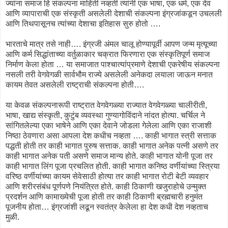
ज्यांना समाज हि संकल्पना माहिती नव्हती त्यांनी एक भाषा, एक धर्म, एक देव
आणि व्यापाराची एक संस्कृती असलेली देशाची संकल्पना इंग्रजांकडून उचलली
आणि तिथपासूनच त्यांच्या देशाचा इतिहास सुरु होतो ….
भारताचे मात्र तसे नाही…. इंग्रजी अंमल चालू होण्यापूर्वी आपण जन्म मृत्यूच्या
आणि कर्म सिद्धांताच्या वर्तुळाकार चक्रात फिरणारा एक संस्कृतिपूर्ण समाज
निर्माण केला होता … या समाजात पाश्चात्यांप्रमाणे देशाची एकरेषीय संकल्पना
नसली तरी वेगवेगळी सार्वभौम राज्ये असलेली अनेकदा लयाला जाऊन मनात
कायम तेवत असलेली राष्ट्राची संकल्पना होती….
या केवळ संकल्पनारूपी राष्ट्रात वेगवेगळ्या राज्यात वेगवेगळ्या चालीरीती,
भाषा, खाद्य संस्कृती, कुटुंब व्यवस्था गुण्यागोविंदाने नांदत होत्या. चर्चिल ने
सांगितलेल्या एका भाषेने आणि एका देवाने जोडला गेलेला आणि एका राजाशी
निष्ठा ठेवणारा असा आपला देश कधीच नव्हता …. काही भागात स्त्री सत्ताक
पद्धती होती तर काही भागात पुरुष सत्ताक. काही भागात अनेक पत्नी असणे तर
काही भागात अनेक पती असणे समाज मान्य होते. काही भागात योनी पूजा तर
काही भागात लिंग पूजा प्रचलित होती. काही भागात कनिष्ठ वर्णीयांच्या स्त्रिया
वरिष्ठ वर्णीयांच्या कायम सेवेसाठी होत्या तर काही भागात रोटी बेटी व्यवहार
आणि शरीरसंबंध पूर्णपणे नियंत्रित होते. काही ठिकाणी खजुराहोचे उन्मुक्त
प्रदर्शन आणि कामाख्येची पूजा होती तर काही ठिकाणी ब्रह्मचारी हनुमंत
पूजनीय होता… इंग्रजांशी लढून स्वतंत्र केलेला हा देश कधी देश नव्हताच
मुळी.