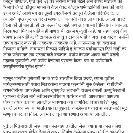
काढून बघितले. पृष्ठ क्र ५३ वर सरानी मार्क्स बद्दल असं स्पष्ट म्हटलंय की
“धर्माचं जेवढं कौतुक मार्क्स ने केल तेवढं कौतुक धर्मवाद्यांनीही केलं की नाही
शंका आहे.” आणि मग सर तुम्ही इंग्रजीमध्ये उद्घृत केलेला परिच्छेद देतात.
त्याआधी पृष्ठ क्र ५२ वर ते म्हणतात, “गणपती नवसाला पावतो, त्याला नारळ
दिला की तो पावतो. ही टाकाऊ गोष्ट आहे. पण उत्स्व्वाच्या निमित्तानं नाचायला,
मिरवायला मिळालं पाहिजे ही माणसाची सहज प्रवृत्ती आहे. या सहज प्रवृत्तीचं
पोषण झालं पाहिजे. जे टाकाऊ ते काढून टाकलं पाहिजे असं मला वाटतं. पर्यायी
उत्सव तयार करणंही आवश्यक आवश्यक आहे. आपल्याला दंग करायला
मिळाला पाहिजे, नाचायला मिळालं पाहिजे हे वेगळ्या पर्यायामधून दिलं नाही तर
लोक परंपरागत सव उत्सवाकडे वळतात. पर्याय देण्यात आपण कमी पडतो.
महात्मा फुल्यांनी असे पर्याय देण्याचा प्रयत्न केला. पण या पर्यायांकडे
कम्युनिस्टांच दुर्लक्ष झालं.”
म्हणून भारतीय पुरोगामी मग ते डावे असतील किंवा उजवे, त्यांना पुढील
मार्गक्रमणासाठी पर्याय निवडताना महात्मा फुल्यांनी सुरु केलेला, गांधीजीनी
यशस्वीरीत्या वापरलेला आणि दुर्गापूजेत सहभागी होऊन बंगाली कम्युनिस्टांनी
प्रशस्त केलेला मार्ग स्वीकारण्याशिवाय गत्यंतर नाही. आपल्याला आपल्या
पोथ्या तयार कराव्या लागतील भविष्यात ज्या जागतिक विचारधारेशी जुळू
शकतील पण ज्या या मातीत शतकानुशतके रुजलेल्या परंपरांचा स्वतःसाठी मुळं
म्हणून वापरून घेतील. त्या मन लावून आचरणात आणाव्या लागतील.
पुढील पिढ्यांसाठी जेंव्हा त्या कालबाह्य ठरतील जेंव्हा त्यांना या कालसापेक्ष
पोथ्यांचा त्रास होईल तेंव्हा ते आपण निर्माण केलेल्या पोथ्या मोडीत काढतील,