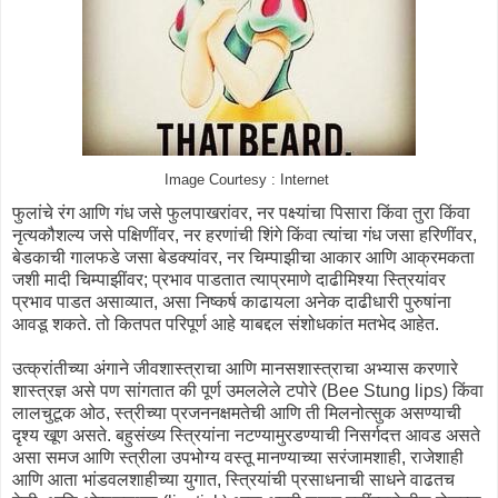
Image Courtesy : Internet
फुलांचे रंग आणि गंध जसे फुलपाखरांवर, नर पक्ष्यांचा पिसारा किंवा तुरा किंवा
नृत्यकौशल्य जसे पक्षिणींवर, नर हरणांची शिंगे किंवा त्यांचा गंध जसा हरिणींवर,
बेडकाची गालफडे जसा बेडक्यांवर, नर चिम्पाझीचा आकार आणि आक्रमकता
जशी मादी चिम्पाझींवर; प्रभाव पाडतात त्याप्रमाणे दाढीमिश्या स्त्रियांवर
प्रभाव पाडत असाव्यात, असा निष्कर्ष काढायला अनेक दाढीधारी पुरुषांना
आवडू शकते. तो कितपत परिपूर्ण आहे याबद्दल संशोधकांत मतभेद आहेत.
उत्क्रांतीच्या अंगाने जीवशास्त्राचा आणि मानसशास्त्राचा अभ्यास करणारे
शास्त्रज्ञ असे पण सांगतात की पूर्ण उमललेले टपोरे (Bee Stung lips) किंवा
लालचुटूक ओठ, स्त्रीच्या प्रजननक्षमतेची आणि ती मिलनोत्सुक असण्याची
दृश्य खूण असते. बहुसंख्य स्त्रियांना नटण्यामुरडण्याची निसर्गदत्त आवड असते
असा समज आणि स्त्रीला उपभोग्य वस्तू मानण्याच्या सरंजामशाही, राजेशाही
आणि आता भांडवलशाहीच्या युगात, स्त्रियांची प्रसाधनाची साधने वाढतच