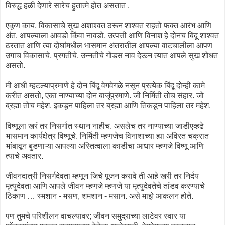
विरुद्ध हळी देणारे सारेच हुतात्मे होत असतात .
एकूण काय, विकासाचे सुख अशाश्वत ठरून शाश्वत राहतो फक्त आरंभ आणि
अंत. आपल्याला आवडो किंवा नावडो, उत्पत्ती आणि विनाश हे दोनच बिंदू शाश्वत
ठरतात आणि त्या दोघांमधील भासमान अंतरातील आपल्या वाटचालीला आपण
उगाच विकासाचे, प्रगतीचे, उन्नतीचे गोंडस नाव देऊन त्यात आपले सुख शोधत
असतो.
मी आधी म्हटल्याप्रमाणे हे दोन बिंदू वेगवेगळे नसून प्रत्येक बिंदू दोन्ही कामे
करीत असतो, एका नाण्याच्या दोन बाजूंप्रमाणे. जी निर्मिती तोच संहार. जो
ब्रह्मा तोच महेश. इकडून पाहिला तर ब्रह्मा आणि तिकडून पाहिला तर महेश.
विष्णूला खरं तर निसर्गात स्थान नाहीच. असलेच तर नाण्याच्या जाडीएव्हढे
भासमान कार्यक्षेत्र विष्णूचे. निर्मिती म्हणजेच विनाशाच्या ह्या अविरत चक्रात
भांबावून बुडणाऱ्या आपल्या अस्तित्वाला काडीचा आधार म्हणजे विष्णू आणि
त्याचे अवतार.
जीवनदात्री निसर्गदेवता म्हणून जिचे पूजन करावे ती आहे खरी तर निर्दय
मृत्युदेवता आणि आपले जीवन म्हणजे म्हणजे या मृत्युदेवतेचे तांडव करण्याचे
ठिकाण … स्मशान - मसण, शमशान - मसान. असे माझे आकलन होते.
पण तुमचे परिशीलन वाचल्यावर; जीवन समुद्राच्या लाटेवर स्वार या