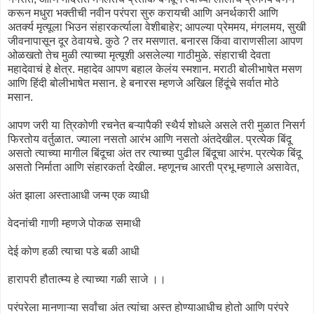
करून मधुरा भक्तीची नवीन परंपरा सुरु करायची आणि अनर्थकारी आणि
अतर्क्य मृत्यूला भिउन संहारकर्त्याला वेशीबाहेर; आपल्या प्रेममय, मंगलमय, सुखी
जीवनापासून दूर ठेवायचे. कुठे ? तर मसणात. बनारस किंवा वाराणसीला आपण
ओळखतो तेच मुळी त्याच्या मृत्यूशी असलेल्या गाठीमुळे. संहाराची देवता
महादेवाचं हे क्षेत्र. महादेव आपण बहाल केलंय स्मशान. मराठी बोलीभाषेत मसण
आणि हिंदी बोलीभाषेत मसान. हे बनारस म्हणजे अखिल हिंदूंचे सर्वात मोठे
मसान.
आपण जरी या त्रिकोणी रचनेत बऱ्यापैकी स्थैर्य शोधले असले तरी मुळात निसर्ग
फिरतोय वर्तुळात. ज्याला नसतो आरंभ आणि नसतो अंतदेखील. प्रत्येक बिंदू
असतो त्याच्या मागील बिंदूचा अंत तर त्याच्या पुढील बिंदूचा आरंभ. प्रत्येक बिंदू
असतो निर्माता आणि संहारकर्ता देखील. म्हणूनच आरती प्रभू म्हणाले असावेत,
अंत झाला अस्ताआधी जन्म एक व्याधी
वेदनांची गाणी म्हणजे पोकळ समाधी
देई कोण हळी त्याचा पडे बळी आधी
हारापरी हौतात्म्य हे त्याच्या गळी साजे ।।
परंपरेला मानणाऱ्या सर्वांचा अंत त्यांचा अस्त होण्याआधीच होतो आणि परंपरे