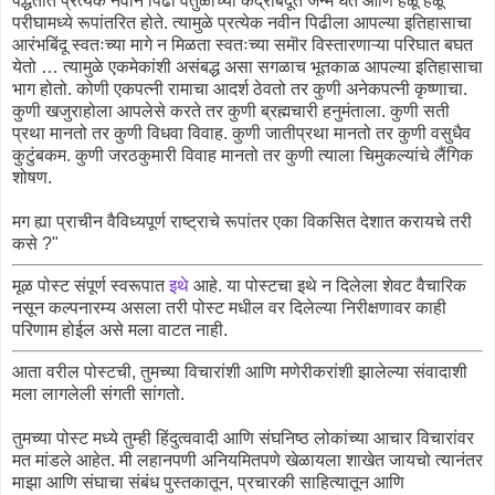
पद्धतीत प्रत्येक नवीन पिढी वर्तुळाच्या केंद्रबिंदूत जन्म घेते आणि हळू हळू
परीघामध्ये रूपांतरित होते. त्यामुळे प्रत्येक नवीन पिढीला आपल्या इतिहासाचा
आरंभबिंदू स्वतःच्या मागे न मिळता स्वतःच्या समॊर विस्तारणाऱ्या परिघात बघत
येतो … त्यामुळे एकमेकांशी असंबद्ध असा सगळाच भूतकाळ आपल्या इतिहासाचा
भाग होतो. कोणी एकपत्नी रामाचा आदर्श ठेवतो तर कुणी अनेकपत्नी कृष्णाचा.
कुणी खजुराहोला आपलेसे करते तर कुणी ब्रह्मचारी हनुमंताला. कुणी सती
प्रथा मानतो तर कुणी विधवा विवाह. कुणी जातीप्रथा मानतो तर कुणी वसुधैव
कुटुंबकम. कुणी जरठकुमारी विवाह मानतो तर कुणी त्याला चिमुकल्यांचे लैंगिक
शोषण.
मग ह्या प्राचीन वैविध्यपूर्ण राष्ट्राचे रूपांतर एका विकसित देशात करायचे तरी
कसे ?"
मूळ पोस्ट संपूर्ण स्वरूपात
इथे
आहे. या पोस्टचा इथे न दिलेला शेवट वैचारिक
नसून कल्पनारम्य असला तरी पोस्ट मधील वर दिलेल्या निरीक्षणावर काही
परिणाम होईल असे मला वाटत नाही.
आता वरील पोस्टची, तुमच्या विचारांशी आणि मणेरीकरांशी झालेल्या संवादाशी
मला लागलेली संगती सांगतो.
तुमच्या पोस्ट मध्ये तुम्ही हिंदुत्ववादी आणि संघनिष्ठ लोकांच्या आचार विचारांवर
मत मांडले आहेत. मी लहानपणी अनियमितपणे खेळायला शाखेत जायचो त्यानंतर
माझा आणि संघाचा संबंध पुस्तकातून, प्रचारकी साहित्यातून आणि