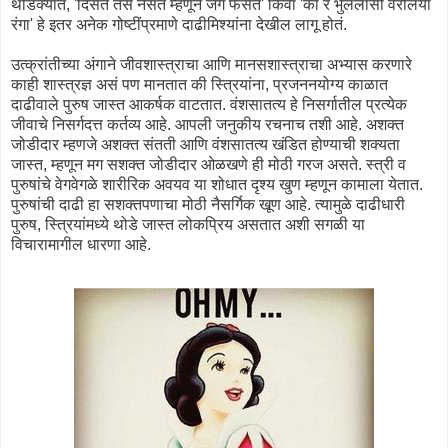
थोडक्यात, 'दिसतं तसं नसतं म्हणून जग फसतं' किंवा 'का रे भुललासी वरलिया
रंगा' हे इतर अनेक गोष्टींप्रमाणे दाढीमिश्यांना देखील लागू होतं.
उत्क्रांतीच्या अंगाने जीवशास्त्राचा आणि मानसशास्त्राचा अभ्यास करणारे
काही शास्त्रज्ञ असं पण मानतात की स्त्रियांना, प्रजननयोग्य काळात
दाढीवाले पुरुष जास्त आकर्षक वाटतात. वंशसातत्य हे निसर्गातील प्रत्येक
जीवाचे निसर्गदत्त कर्तव्य आहे. आपली जनुकीय रचनाच तशी आहे. अशक्त
जोडीदार म्हणजे अशक्त संतती आणि वंशसातत्य खंडित होण्याची शक्यता
जास्त, म्हणून मग सशक्त जोडीदार ओळखणे ही मोठी गरज असते. स्त्री व
पुरुषांचे वेगवेगळे शारीरिक अवयव या शोधात दृश्य खुण म्हणून कामाला येतात.
पुरुषांची दाढी हा सशक्तपणाचा मोठी नैसर्गिक खूण आहे. त्यामुळे दाढीधारी
पुरुष, स्त्रियांमध्ये थोडे जास्त लोकप्रिय असतात अशी सगळी या
विचारामागील धारणा आहे.