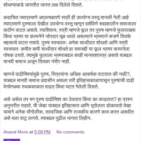
शोधण्याकडे जास्तीत जास्त लक्ष दिलेले दिसते.
कदाचित ज्याप्रमाणे अप्रत्यक्षपणे स्त्री ही उपभोग्य वस्तू मानली गेली आहे
त्याप्रमाणे पुरुषाला देखील उपभोग्य वस्तू म्हणून दर्शविणे सद्यकालीन समाजाला
कठीण वाटत असावे. त्याशिवाय, स्त्री म्हणजे फूल तर पुरुष म्हणजे फुलपाखरू
किंवा भ्रमर या कल्पनेने जोरदार मूळ धरले असल्याने भ्रमराने सजणे तितके
महत्वाचे वाटत नसावे. पुरुष स्वभावतः अनेक साथीदार शोधतो आणि स्त्री
स्वभावतः कमीत कमी साथीदार शोधते हा समजही या फूल भ्रमर कल्पनेला
पोषक ठरतो. त्यामुळे फुलाला भ्रमराबद्दल काही मानसशास्त्र असावे याबद्दल
मानवी समाज अजून तितका गंभीर नाही.
म्हणजे दाढीमिश्यांमुळे पुरुष, स्त्रियांना अधिक आकर्षक वाटतात की नाही?,
याबद्दल मानवी समाज उदासीन असला तरी इतिहासकाळापासून पुरुषांची दाढी
वेगवेगळ्या स्थळकाळात वाढत किंवा घटत गेलेली दिसते.
असे असेल तर मग पुरुष दाढीमिशा का ठेवतात किंवा का काढतात? हा प्रश्न
अनुत्तरीत राहतो. मी जेव्हा याबद्दल इतिहासात आणि भूगोलात डोकावतो तेव्हा
यामागे अनेक भौगोलीक, सामाजिक आणि राजकीय कारणे काम करत असवीत
असे मला वाटू लागते. त्याबद्दल पुढील भागात लिहीन.
Anand More
at
5:00 PM
No comments: