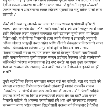
राहू शकत नाही हे सत्य जर आपण विधायक दृष्टीने वापरायचे ठरवले तर संघ
देखील त्याला आवडणाऱ्या आणि भारतात सध्या जे पुरोगामी म्हणून ओळखले
जातात त्यांना न आवडणाऱ्या व्यक्त उद्देशांशी प्रामाणिक राहू शकेल याची काय
शाश्वती ?
रॉबर्ट ओवेनच्या न्यू लानार्क च्या कामगार कल्याणाच्या प्रयोगाची इतिश्री
त्याच्या कामगारांनीच केली होती आणि मार्क्स ची वाक्ये संदर्भ सोडून त्याचे भक्त
आणि विरोधक कश्या प्रकारे वापरतात याचे उदाहरण तुम्ही स्वत: या लेखात
दिलेच आहे. गांधीजींच्या विचारांची हत्या त्यांचे गोळ्या न झाडणारे अनुयायी
अधिक जोषात अजूनही करत आहेत आणि जीनांचे सेक्युलर पाकिस्तानचे स्वप्न
त्यांच्या डोळ्यादेखत त्यांच्या अनुयायांनी धुळीस मिळवले. मग संन्यास
शिकवण्यासाठी संस्था स्थापन करून शेकडो देशातून विलासी राहणीसाठी
आणि समाजविघातक कृत्ये करतात म्हणून तडीपार केलेल्या ओशो रजनीशांनी
सांगितलेले “संस्था संस्थापकाचा हेतू नष्ट करते” या पुन्हा पुन्हा प्रत्ययास
येणाऱ्या सत्याला संघ अपवाद ठरेल याची सर्व संघ विरोधकांना इतकी खात्री
कशी?
तुम्ही स्ट्रॅटेजिक विचार म्हणालात म्हणून माझे मत सांगतो. मला तर वाटते की
संघाला सरसकट विरोध करण्याऐवजी लोकशाही मार्गाने राजकीय ताकद
मिळवलेल्या या संस्थेचे पालकत्व आणि मालकी आपण सर्वांनी घेतली पाहिजे.
संघाला जे हवे त्याला विरोध करण्याऐवजी त्याला तेच का हवे? असा प्रश्न
विचारले पाहिजे. जे आपल्या प्रगतीसाठी हवे आहे असे संघासकट आपल्या
सगळ्यांना मान्य असेल त्याच्या सिद्धतेसाठी कुठला मार्ग निवडणार हे देखील