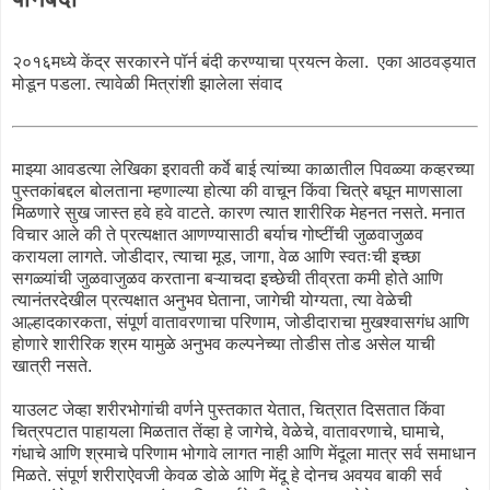
२०१६मध्ये केंद्र सरकारने पॉर्न बंदी करण्याचा प्रयत्न केला. एका आठवड्यात
मोडून पडला. त्यावेळी मित्रांशी झालेला संवाद
माझ्या आवडत्या लेखिका इरावती कर्वे बाई त्यांच्या काळातील पिवळ्या कव्हरच्या
पुस्तकांबद्दल बोलताना म्हणाल्या होत्या की वाचून किंवा चित्रे बघून माणसाला
मिळणारे सुख जास्त हवे हवे वाटते. कारण त्यात शारीरिक मेहनत नसते. मनात
विचार आले की ते प्रत्यक्षात आणण्यासाठी बर्याच गोष्टींची जुळवाजुळव
करायला लागते. जोडीदार, त्याचा मूड, जागा, वेळ आणि स्वतःची इच्छा
सगळ्यांची जुळवाजुळव करताना बऱ्याचदा इच्छेची तीव्रता कमी होते आणि
त्यानंतरदेखील प्रत्यक्षात अनुभव घेताना, जागेची योग्यता, त्या वेळेची
आल्हादकारकता, संपूर्ण वातावरणाचा परिणाम, जोडीदाराचा मुखश्वासगंध आणि
होणारे शारीरिक श्रम यामुळे अनुभव कल्पनेच्या तोडीस तोड असेल याची
खात्री नसते.
याउलट जेव्हा शरीरभोगांची वर्णने पुस्तकात येतात, चित्रात दिसतात किंवा
चित्रपटात पाहायला मिळतात तेंव्हा हे जागेचे, वेळेचे, वातावरणाचे, घामाचे,
गंधाचे आणि श्रमाचे परिणाम भोगावे लागत नाही आणि मेंदूला मात्र सर्व समाधान
मिळते. संपूर्ण शरीराऐवजी केवळ डोळे आणि मेंदू हे दोनच अवयव बाकी सर्व