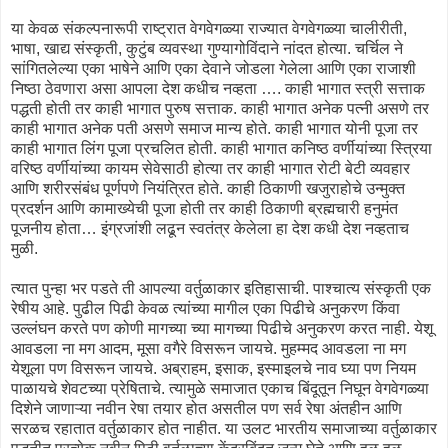
या केवळ संकल्पनारूपी राष्ट्रात वेगवेगळ्या राज्यात वेगवेगळ्या चालीरीती,
भाषा, खाद्य संस्कृती, कुटुंब व्यवस्था गुण्यागोविंदाने नांदत होत्या. चर्चिल ने
सांगितलेल्या एका भाषेने आणि एका देवाने जोडला गेलेला आणि एका राजाशी
निष्ठा ठेवणारा असा आपला देश कधीच नव्हता …. काही भागात स्त्री सत्ताक
पद्धती होती तर काही भागात पुरुष सत्ताक. काही भागात अनेक पत्नी असणे तर
काही भागात अनेक पती असणे समाज मान्य होते. काही भागात योनी पूजा तर
काही भागात लिंग पूजा प्रचलित होती. काही भागात कनिष्ठ वर्णीयांच्या स्त्रिया
वरिष्ठ वर्णीयांच्या कायम सेवेसाठी होत्या तर काही भागात रोटी बेटी व्यवहार
आणि शरीरसंबंध पूर्णपणे नियंत्रित होते. काही ठिकाणी खजुराहोचे उन्मुक्त
प्रदर्शन आणि कामाख्येची पूजा होती तर काही ठिकाणी ब्रह्मचारी हनुमंत
पूजनीय होता… इंग्रजांशी लढून स्वतंत्र केलेला हा देश कधी देश नव्हताच
मुळी.
त्यात पुन्हा भर पडते ती आपल्या वर्तुळाकार इतिहासाची. पाश्चात्य संस्कृती एक
रेषीय आहे. पुढील पिढी केवळ त्यांच्या मागील एका पिढीचे अनुकरण किंवा
उल्लंघन करते पण कोणी मागच्या च्या मागच्या पिढीचे अनुकरण करत नाही. येशू
आवडला ना मग आदम, मूसा वगैरे विसरून जायचे. मुहम्मद आवडला ना मग
येशूला पण विसरून जायचे. अब्राहम, इसाक, इस्माइलचे नाव घ्या पण नियम
पाळायचे शेवटच्या प्रेषिताचे. त्यामुळे समाजात एकाच बिंदूतून निघून वेगवेगळ्या
दिशेने जाणाऱ्या नवीन रेषा तयार होत असतील पण सर्व रेषा अंतहीन आणि
सरळच रहातात वर्तुळाकार होत नाहीत. या उलट भारतीय समाजाच्या वर्तुळाकार