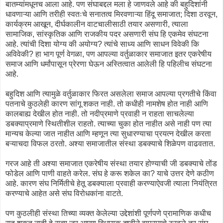
बातम्यांमधूनच आला आहे. पण संघाबद्दल मला हे जाणवले आहे की बहुदिशांनी
धावणाऱ्या आणि तरीही स्वतःचे सनातत्व मिरवणाऱ्या हिंदू समाजात; दिशा ठरवून,
कार्यक्रम आखून, दीर्घकालीन वाटचालीसाठी तयार असणारी, त्याला
सामाजिक, सांस्कृतिक आणि राजकीय पदर असणारी संघ हि एकमेव संघटना
आहे. त्यांची दिशा योग्य की अयोग्य? त्यांचे साध्य आणि साधन विवेकी कि
अविवेकी? हा भाग पूर्ण वेगळा, पण आपल्या वर्तुळाकार समाजात इतर एकरेषीय
समाज आणि धर्मांपासून प्रेरणा घेऊन अस्तित्वात आलेली हि पहिलीच संघटना
आहे.
बहुदिश आणि त्यामुळे वर्तुळाकार फिरत असलेला समाज आपल्या प्रगतीचे किंवा
पतनाचे कुठलेही कारण सांगू शकत नाही. तो कधीही नामशेष होत नाही आणि
कालबाह्य देखील होत नाही. तो नदीप्रमाणे प्रवाही न राहता साचलेल्या
डबक्याप्रमाणे स्थितीशील राहतो. त्याच्या चुका होत नाहीत असे नाही पण त्या
मान्यच केल्या जात नाहीत आणि म्हणून त्या सुधारण्याचा प्रयत्न देखील करता
बऱ्याचदा विफल ठरतो. अश्या समाजातील संस्था डबक्याचे शिळेपण वाढवतात.
गरज आहे ती अश्या समाजात एकरेषीय संस्था तयार होण्याची जी डबक्याचे तोंड
फोडेल आणि पाणी वाहते करेल. संघ हे करू शकेल का? याचे उत्तर देणे कठीण
आहे. कारण संघ निर्मितीचे हेतू डबक्याला प्रवाही करण्याऐवजी त्याला नियंत्रित
करण्याचे आहेत असे संघ विरोधकांना वाटते.
पण कुठलीही संस्था तिच्या व्यक्त केलेल्या उद्देशांशी पूर्णपणे प्रामाणिक कधीच