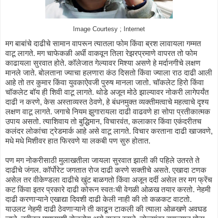
Image Courtesy ; Internet
मग बाबांचे दाढीचे सामान वापरून त्यातला फोम किंवा ब्रश लावायला गम्मत
वाटू लागते. मग चाफेकळी अर्धी वाकवून तिला रेझरप्रमाणे वापरत तो फोम
काढायला सुरवात होते. कॉलेजात गेल्यावर मिश्या असणे हे मर्दानगीचे लक्षण
मानले जाते. बोलताना ज्याचा हलणारा कंठ दिसतो किंवा ज्याला राठ दाढी आली
आहे तो तर कुमार किंवा युवकाऐवजी पुरुष मानला जातो. चॉकलेट हिरो किंवा
चॉकलेट बॉय ही शिवी वाटू लागते. थोडे अजून मोठे झाल्यावर नोकरी लागेपर्यंत
दाढी न करणे, केस अस्ताव्यस्त ठेवणे, हे बंधनमुक्त व्यक्तीमत्वाचे महत्वाचे दृश्य
लक्षण वाटू लागते. जगाचे नियम झुगारायला दाढी वाढवणे हा सोपा प्रतीकात्मक
उपाय असतो. त्याशिवाय तो बुद्धिमान, विचारवंत, कलाकार किंवा एकंदरीतच
कलंदर लोकांचा ट्रेडमार्क आहे असे वाटू लागते. विचार करताना दाढी खाजवणे,
मधे मधे मिशीवर हात फिरवणे या लकबी पण सुरु होतात.
पण मग नोकरीसाठी मुलाखतीला जायला सुरवात झाली की पहिले उतरते ते
दाढीचे जंगल. कॉर्पोरेट जगतात रोज दाढी करणे सक्तीचे असते. एखादा टणक
असेल तर वीकेण्डला दाढीचे खुंट बाळगतो किंवा अजून दर्दी असेल तर मग फ्रेंच
कट किंवा इतर प्रकारे दाढी कोरून स्वतःची वेगळी ओळख तयार करतो. नेहमी
दाढी करणाऱ्याने एखाद्या दिवशी दाढी केली नाही की तो कळकट वाटतो.
याउलट नेहमी दाढी ठेवणाऱ्याने ती काढून टाकली की त्याला ओळखणे अवघड