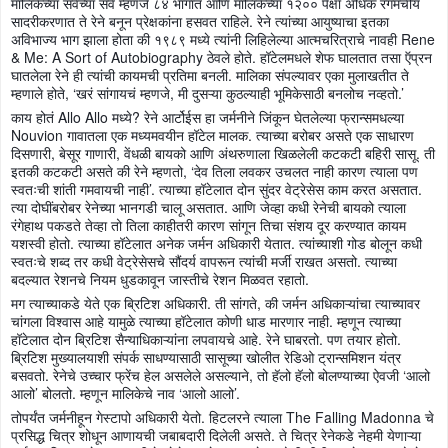
मालिकेच्या सर्वच्या सर्व म्हणजे ८४ भागात आणि मालिकेच्या १२०० पेक्षा अधिक रंगमंचीय
सादरीकरणात ते रेने बनून प्रेक्षकांना हसवत राहिले. रेने त्यांच्या आयुष्याचा इतका
अविभाज्य भाग झाला होता की १९८९ मध्ये त्यांनी लिहिलेल्या आत्मचरित्राचे नावही Rene
& Me: A Sort of Autobiography ठेवले होते. हॉटेलमधले शेफ घालतात तसा ऍप्रन
घातलेला रेने ही त्यांची कायमची प्रतिमा बनली. मालिका संपल्यावर एका मुलाखतीत ते
म्हणाले होते, ‘खरं सांगायचं म्हणजे, मी दुसऱ्या कुठल्याही भूमिकेसाठी बनलोच नव्हतो.’
काय होतं Allo Allo मध्ये? रेने आर्टोईस हा जर्मनीने जिंकून घेतलेल्या फ्रान्समधल्या
Nouvion गावातला एक मध्यमवयीन हॉटेल मालक. त्याच्या बरोबर असते एक साधारण
दिसणारी, बेसूर गाणारी, वेंधळी बायको आणि अंथरुणाला खिळलेली कटकटी बहिरी सासू. ती
इतकी कटकटी असते की रेने म्हणतो, ‘देव तिला लवकर उचलत नाही कारण त्याला पण
स्वतःची शांती गमवायची नाही’. त्याच्या हॉटेलात दोन सुंदर वेट्रेसेस काम करत असतात.
त्या दोघींबरोबर रेनेच्या भानगडी चालू असतात. आणि जेव्हा कधी रेनेची बायको त्याला
रंगेहाथ पकडते तेव्हा तो तिला काहीतरी कारण सांगून तिचा संशय दूर करण्यात कायम
यशस्वी होतो. त्याच्या हॉटेलात अनेक जर्मन अधिकारी येतात. त्यांच्याशी गोड बोलून कधी
स्वतःचे शब्द तर कधी वेट्रेसेसचे सौंदर्य वापरून त्यांची मर्जी राखत असतो. त्याच्या
बदल्यात रेशनचे नियम धुडकावून जास्तीचे रेशन मिळवत रहातो.
मग त्याच्याकडे येते एक ब्रिटिश अधिकारी. ती सांगते, की जर्मन अधिकाऱ्यांचा त्याच्यावर
चांगला विश्वास आहे यामुळे त्याच्या हॉटेलात कोणी धाड मारणार नाही. म्हणून त्याच्या
हॉटेलात दोन ब्रिटिश सैन्याधिकाऱ्यांना लपवायचे आहे. रेने घाबरतो. पण तयार होतो.
ब्रिटिश मुख्यालयाशी संपर्क साधण्यासाठी सासूच्या खोलीत रेडिओ ट्रान्समिशन यंत्र
बसवतो. रेनेचे उच्चार फ्रेंच हेल असलेले असल्याने, तो हॅलो हॅलो बोलण्याच्या ऐवजी ‘आलो
आलो’ बोलतो. म्हणून मालिकेचे नाव ‘आलो आलो’.
तोपर्यंत जर्मनीहून गेस्टापो अधिकारी येतो. हिटलरने त्याला The Falling Madonna चे
प्रसिद्ध चित्र शोधून आणायची जबाबदारी दिलेली असते. ते चित्र रेनेकडे नेहमी येणाऱ्या