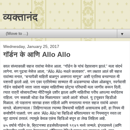
व्यक्तानंद
▼
Wednesday, January 25, 2017
गॉर्डन के आणि Allo Allo
काल संध्याकाळी सहज रावांचा मेसेज आला. “गॉर्डन के यांचं देहावसान झालं.” मला संदर्भ
लागेना. मग पुढचा मेसेज आला, “Allo Allo मधले कलाकार”. मग लक्षात आलं की सहज
रावांच्या मनात, “बऱ्यापैकी माहिती बाळगून असणारा माणूस” अशी प्रतिमा बनवण्यात मी
यशस्वी झालो आहे. पण एका प्रतिमेच्या साच्यात मी अडकण्याचा धोका ओळखून, स्वर्गवासी
गॉर्डन साहेबांनी जाता जाता माझ्या माहितीच्या छोट्या परिघाची मला जाणीव करून दिली.
त्यात रात्री सोसायटीच्या मीटिंगमुळे उशीर झाला आणि माहितीचा परीघ आपल्या मर्यादेतच
राहिला. पण सकाळी थोडा वेळ मिळाल्यावर ‘आलो आलो’ शोधलं. यु ट्यूबवर व्हिडीओ
मिळाला. तो पाहताना सारखा हसत राहिलो आणि मनातल्या मनात सहज रावांचे आभार
मानले. बोलणाऱ्याला / लिहिणाऱ्याला त्याच्या विषयाची माहिती असायलाच हवी, हा नियम मी
कसोशीने पाळतो. पण आज ‘Allo Allo’चा व्हिडिओ बघितल्यावर या नियमातून स्वतःला
सूट द्यायचं ठरवलं. त्यामुळे केवळ एकंच व्हिडिओ बघून हा लेख लिहिला आहे.
७५ वर्षाचे गॉर्डन के, ब्रिटनच्या हडर्सफील्डमध्ये १९४१ मध्ये जन्मले. इंग्लडमध्ये (आणि