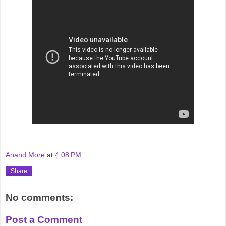
Anand More
at
4:08 PM
Share
No comments:
Post a Comment