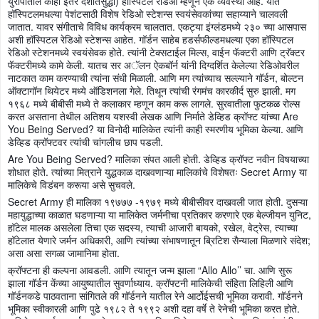
युरोपातील काही इतर देशातसुद्धा) हॉस्पिटल रेडिओ म्हणून एक व्यवस्था आहे. यात
हॉस्पिटलमधल्या पेशंटसाठी विशेष रेडिओ स्टेशन्स स्वयंसेवकांच्या सहाय्याने चालवली
जातात. यावर संगीताचे विविध कार्यक्रम चालतात. एकट्या इंग्लंडमध्ये २३० च्या आसपास
अशी हॉस्पिटल रेडिओ स्टेशन्स आहेत. गॉर्डन साहेब हडर्सफील्डमधल्या एका हॉस्पिटल
रेडिओ स्टेशनमध्ये स्वयंसेवक होते. त्यांनी टेक्सटाईल मिल्स, वाईन फॅक्टरी आणि ट्रॅक्टर
फॅक्टरीमध्ये कामे केली. यातच सर अॅलन ऐकबॉर्न यांनी दिग्दर्शित केलेल्या रेडिओवरील
नाटकात काम करण्याची त्यांना संधी मिळाली. आणि मग त्यांच्याच सल्ल्याने गॉर्डन, बोल्टन
ऑक्टागॉन थियेटर मध्ये ऑडिशनला गेले. तिथून त्यांची रंगमंच कारकीर्द सुरु झाली. मग
१९६८ मध्ये बीबीसी मध्ये ते कलाकार म्हणून काम करू लागले. सुरवातीला फुटकळ रोल्स
करत असताना तेथील अतिशय यशस्वी लेखक आणि निर्माते डेव्हिड क्रॉफ्ट यांच्या Are
You Being Served? या विनोदी मालिकेत त्यांनी काही स्मरणीय भूमिका केल्या. आणि
डेव्हिड क्रॉफ्टवर त्यांची चांगलीच छाप पडली.
Are You Being Served? मालिका संपत आली होती. डेव्हिड क्रॉफ्ट नवीन विषयाच्या
शोधात होते. त्यांच्या मित्राने युद्धकाळ दाखवणाऱ्या मालिकांचे विशेषतः Secret Army या
मालिकेचे विडंबन करूया असे सुचवले.
Secret Army ही मालिका १९७७७ -१९७९ मध्ये बीबीसीवर दाखवली जात होती. दुसऱ्या
महायुद्धाच्या काळात घडणाऱ्या या मालिकेत जर्मनीचा प्रतिकार करणारे एक बेल्जीयन युनिट,
हॉटेल मालक असलेला तिचा एक सदस्य, त्याची आजारी बायको, रखेल, वेट्रेस, त्याच्या
हॉटेलात येणारे जर्मन अधिकारी, आणि त्यांच्या संभाषणातून ब्रिटिश सैन्याला मिळणारे संदेश;
असा असा सगळा जामानिमा होता.
क्रॉफ्टना ही कल्पना आवडली. आणि त्यातून जन्म झाला “Allo Allo’’ चा. आणि सुरू
झाला गॉर्डन केंच्या आयुष्यातील सुवर्णाध्याय. क्रॉफ्टनी मालिकेची संहिता लिहिली आणि
गॉर्डनकडे पाठवताना सांगितले की गॉर्डनने यातील रेने आर्टोईसची भूमिका करावी. गॉर्डनने
भूमिका स्वीकारली आणि पुढे १९८२ ते १९९२ अशी दहा वर्षे ते रेनेची भूमिका करत होते.