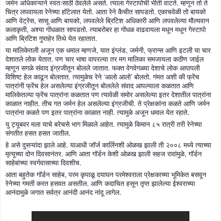
जर्मन अधिकाऱ्याने स्वतःसाठी ठेवलेले असते. त्याला गेस्टापोची भीती वाटते. म्हणून तो ते
चित्र लपवायला रेनेच्या हॉटेलात येतो. आता रेने कैचीत सापडतो. एकाचवेळी तो बायको
आणि वेट्रेस, सासू आणि बायको, लपवलेले ब्रिटिश अधिकारी आणि लपवलेल्या मौल्यवान
कलाकृती, अश्या गोंधळात सापडतो. त्याबरोबर हा गोंधळ वाढवायला मधून मधून गेस्टापो
आणि ब्रिटिश गुप्तहेर तिथे येत रहातात.
या मालिकेतली अजून एक धमाल म्हणजे, यात इंग्लंड, जर्मनी, फ्रान्स आणि इटली या चार
देशातले लोक येतात. पण चार भाषा वापरल्या तर मग मालिका समजायला कठीण जाईल
म्हणून सगळे संवाद इंग्रजीतून बोलले जातात. फक्त वेगवेगळ्या देशाचे लोक आपापली
विशिष्ट हेल काढून बोलतात. त्यामुळेच रेने ‘आलो आलो’ बोलतो. गंमत अशी की फ्रेंच
पात्रांनी फ्रेंच हेल असलेल्या इंग्रजीतून बोललेले संवाद आपल्याला कळतात आणि
मालिकेतल्या फ्रेंच पात्रांना कळतात पण त्यावेळी समोर असलेल्या इतर देशातील पात्रांना
काळात नाहीत. तीच गत जर्मन हेल असलेल्या इंग्रजीची. ते प्रेक्षकांना कळते आणि जर्मन
पात्रांना कळते पण इतर पात्रांना काळात नाही. त्यामुळे अजून धमाल येत रहाते.
यु ट्यूबवर मला याचे बरेचसे भाग मिळाले आहेत. त्यामुळे किमान ८५ रात्री तरी रेनेच्या
संगतीत हसत हसत जातील.
हे असे दुसऱ्यांदा झाले आहे. याआधी जॉर्ज कार्लिनशी ओळख झाली ती २००८ मध्ये त्याच्या
मृत्यूच्या दोन दिवसानंतर. आणि आता गॉर्डन केशी ओळख झाली सहज रावांमुळे, गॉर्डन
साहेबांच्या स्वर्गवासाच्या दिवशीच.
आता बहुतेक गॉर्डन साहेब, परम कृपाळू दयाघन परमेश्वराला प्रेक्षकाच्या भूमिकेत बसवून
रेनेच्या गमती करत हसवत असतील. आणि कदाचित हसून तृप्त झालेल्या ईश्वराच्या
आनंदामुळे जगात सर्वत्र आनंदी आनंद नांदू लागेल.