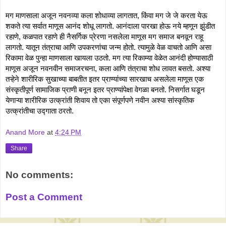
मग माणसाला अजून नवनव्या कला शोधाव्या लागतात, किंवा मग जे जे करता येऊ 
शकते त्या सर्वात माणूस आनंद शोधू लागतो. आनंदाला पारखा होऊ नये म्हणून झुंडीत 
रहाणे, कळपात रहाणे ही नैसर्गिक प्रेरणा नसलेला माणूस मग समाज बनवून राहू 
लागतो. यातून तंत्राचा आणि उपकरणांचा जन्म होतो. त्यामुळे वेळ वाचतो आणि असा 
रिकामा वेळ पुन्हा माणसाला खायला उठतो. मग त्या रिकाम्या वेळेत आनंदी होण्यासाठी 
माणूस अजून नवनवीन समाजरचना, कला आणि तंत्राचा शोध लावत बसतो. अश्या 
तऱ्हेने शारीरिक सुखाच्या बाबतीत इतर प्राण्यांच्या सारखाच असलेला माणूस एक 
संस्कृतीपूर्ण सामाजिक प्राणी बनून इतर प्राण्यांपेक्षा वेगळा बनतो. निसर्गात घडून 
येणाऱ्या शारीरिक उत्क्रांती शिवाय तो एका संपूर्णपणे नवीन अश्या सांस्कृतिक 
उत्क्रांतीचा उद्गाता ठरतो. 
Anand More
at
4:24 PM
Share
No comments:
Post a Comment