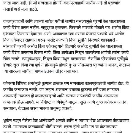
जाता जात नाही, ही जी माणसाला होणारी कालप्रवाहाची जाणीव आहे ती प्राण्यांत 
नसावी असे मला वाटते. 
कालप्रवाहाची आणि त्याच्या सापेक्ष गतीची जाणीव नसल्यामुळे प्राणी वेळ घालवायला 
काही विशेष करत नाहीत. समुद्रात इतस्ततः फिरणारे माश्यांचे मोठाले गट असोत किंवा 
एकेकटा फिरणारा देवमासा असो; आकाशात उंच भराऱ्या घेणाऱ्या पक्ष्यांचे थवे असोत 
किंवा एकेकटा राहणारा गरुड असो; कळपाने किंवा झुंडीने फिरणारे शाकाहारी - 
मांसाहारी प्राणी असोत किंवा एकेकट्याने हिंडणारे असोत; कुणीही वेळ घालवायला 
काही विशेष करताना दिसत नाही. किंवा आपोआप निघून चाललेल्या क्षणांची त्यांना काही 
चिंता नसते. त्यामुळेआहार, निद्रा किंवा मैथुन यासारख्या  नैसर्गिक प्रेरणांच्या पूर्तीमुळे 
होणारे सुख किंवा त्या पूर्ण न होण्यामुळे होणारे दुःख सोडल्यास प्राण्यांना आनंद, कंटाळा 
 या सारख्या जाणीवा, 
माणसांइतक्या तीव्र
 नसाव्यात. 
कोणत्या विशिष्ट क्षमतेमुळे कुणास ठाऊक पण माणसाला कालप्रवाहाची जाणीव होते. ही 
जाणीव जन्मजात नसते. पण लहान असताना वयाच्या कुठल्या तरी एका टप्प्यावर 
आपल्याही नकळत ही कालप्रवाहाची आणि त्याच्या सापेक्षतेची जाणीव आपल्याला 
अचानक होऊ लागते. या विशिष्ट जाणिवेमुळे माणूस, सुख आणि दुःखाबरोबरच आनंद, 
समाधान, कंटाळा अश्या भावना अनुभवू शकतो. 
भुर्र्कन उडून गेलेला वेळ आनंददायी असतो आणि न जाणारा वेळ आपल्याला कंटाळवाणा 
ठरतो. माणसाला कंटाळ्याची भीती वाटते, त्रास होतो आणि मग या कंटाळ्याच्या 
त्रासातून सुटण्यासाठी माणूस आयुष्यभर आनंदाच्या - समाधानाच्या शोधात असतो. 