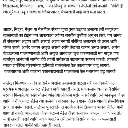
चित्रकला, शिल्पकला, नृत्य, गायन किंबहुना  माणसाने केलेली सर्व कलांची निर्मिती ही 
त्या भुर्रकन उडून जाणाऱ्या वेळेचा आनंद घेण्यासाठी आहे असे मला वाटते. 
आहार, निद्रा, मैथुन या नैसर्गिक प्रेरणा पुन्हा पुन्हा उद्भवत असल्या तरी तात्पुरत्या 
काळासाठी का होईना पण आपल्याला त्यांच्या बाबतीत तृप्तीचा अनुभव होतो. पण आनंद 
ही संकल्पना अदृश्य आणि अस्पर्श अश्या मनाशी संबंधित असल्याने ती तरल आणि 
चंचल रहाते. आनंद कायम अतृप्त असतो आणि कंटाळा कायम अनंत असतो. अनंत 
कंटाळ्याला घालवण्यासाठी आणि अतृप्त आनंदाला तृप्त करण्यासाठी मग माणूस ज्या 
कलांतून आनंदाची जाणीव होते त्यांची वारंवारता वाढवायचा प्रयत्न करतो. त्यासाठी 
त्याला शारीरिक प्रेरणांच्या पूर्तीसाठी घालवलेला वेळ कालापव्यय वाटू लागतो. 
 कलासाधना आणि कलेच्या रसास्वादासाठी घालवलेला वेळ यथायोग्य वाटू लागतो. 
कलेतून मिळणारा आनंद हा सर्व माणसांना हवाहवासा वाटला तरी आनंददायी कला 
प्रत्येक माणसातून प्रकट होईलच याची खात्री नसते. मग कलासाधना हा नैसर्गिक 
वरदान मिळालेल्या काही थोड्या थोडक्या लोकांचा प्रांत बनतो आणि त्यांच्याकडून जेंव्हा 
आणि जशी प्रकट होईल त्या कलेचा रसास्वाद घेऊन शक्य तितके आनंदी होण्याशिवाय 
इतरांना पर्याय नसतो. कलेच्या पुनरावर्तनात प्रत्येक वेळी तितकाच आनंद मिळेल याची 
शाश्वती नसते. आपल्याला जेंव्हा कंटाळा येईल तेंव्हा कलाकार आपल्या जवळ असतील 
याची खात्री नसते आणि जवळ असलेच तरी त्यांची निसर्गदत्त कला आपल्यासाठी 
सादर करतील याचीदेखील खात्री नसते. 