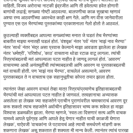
माहिती, विजय अरोराचा नाटकी इंद्रजीत आणि ती हवेतल्या हवेत होणारी
बाणांची लढाई; सगळ्या गोष्टी आठवल्या. बालपणीचा काळ सुखाचा म्हणावं
अश्या रम्य आठवणींच्या अवस्थेत काही क्षण गेले. आणि मग वीस जानेवारीला
पुण्यात एस एल भैरप्पांच्या पुस्तकांच्या प्रकाशनाला गेलो होतो ते आठवलं.
कुठल्याही व्यक्तीबद्दल आपल्या सगळ्यांच्या मनात जे घडतं तेच भैरप्पांच्या
बाबतीत माझ्या मनातही घडलं होतं. 'वंशवृक्ष' नंतर 'पर्व' नंतर 'माझं नाव भैरप्पा''
नंतर 'सार्थ' नंतर 'मंद्र असा प्रवास केल्याने माझा आवडता झालेला हा लेखक
नंतर 'धर्मश्री', 'परिशोध', 'काठ' वाचताना थोडा रटाळ वाटू लागला. त्यांची
स्त्रियांबद्दलची मतं आपल्याला पटत नाहीत हे जाणवू लागलं होतं. 'आवरण'
वाचायच्या आधी अनंतमूर्तीची त्यांच्याबद्दलची आणि आवरण या पुस्तकाबद्दलची
मतं वाचली होती. पण 'माझं नाव भैरप्पा', वाचलेलं असल्याने, आवरण
पुस्तकाबद्दल ते न वाचताच एक सहानुभूतीचा कोपरा तयार झाला होता.
त्यानंतर जेव्हा आवरण वाचलं तेव्हा मात्र स्त्रियांप्रमाणेच इतिहासाबद्दलची
भैरप्पांची मतं आपल्याला पटत नाहीत हे जाणवलं. तत्वज्ञानाचा अभ्यासक
असलेला हा लेखक ज्या सहजतेने प्राचीन पुराणांवरील चमत्काराचं आवरण दूर
करू शकतो त्याच सहजतेने अर्वाचीन इतिहासावर भाष्य करू शकेल हा माझा
विश्वास डळमळीत झाला. भैरप्पा म्हणजे, 'स्वतःला दिसणारं सत्य आणि वाचक
यामध्ये आपले पूर्वग्रह आणि आपले हेतू येणार नाहीत याची काळजी घेणारा
लेखक', याऐवजी 'वाचकांना जे पटवायचं आहे त्याची समर्थपणे मांडणी करू
शकणारा लेखक' असू शकतात ही शक्यता मी मान्य केली. त्यानंतर त्यांचं पारखा