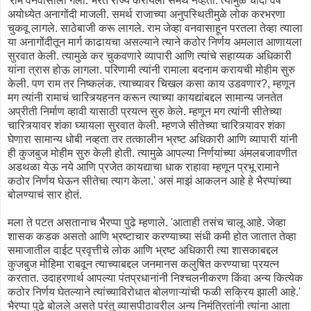
'राम वनवासाला गेला. भरत राज्य करायला समर्थ नव्हता. त्यामुळे चौदा वर्षे
अयोध्येत अनागोंदी माजली. समर्थ राजाच्या अनुपस्थितीमुळे लोक करभरणा
चुकवू लागले. साठेबाजी करू लागले. राम जेव्हा वनवासाहून परतला तेव्हा त्याला
या अनागोंदीतून मार्ग काढायचा असल्याने त्याने कठोर निर्णय अमलात आणायला
सुरवात केली. त्यामुळे कर चुकवणारे व्यापारी आणि त्यांचे सहाय्यक अधिकारी
यांना त्रास होऊ लागला. परिणामी त्यांनी रामाला बदनाम करायची मोहीम सुरु
केली. पण राम तर निष्कलंक. त्याच्यावर चिखल कसा काय उडवणार?, म्हणून
मग त्यांनी रामाचं चारित्र्यहनन करून त्याच्या कायद्यांबद्दल सामान्य जनतेत
अप्रीती निर्माण व्हावी यासाठी प्रयत्न सुरु केले. म्हणून मग त्यांनी सीतेच्या
चारित्र्यावर शंका घ्यायला सुरवात केली. म्हणजे सीतेच्या चारित्र्यावर शंका
घेणारा सामान्य धोबी नव्हता तर तत्कालीन भ्रष्ट अधिकारी आणि व्यापारी यांनी
ही कुजबुज मोहीम सुरु केली होती. त्यामुळे आपल्या निर्णयांच्या अंमलबजावणीत
अडथळा येऊ नये आणि प्रजेत कायद्याचा धाक राहावा म्हणून प्रभू रामाने
कठोर निर्णय घेऊन सीतेचा त्याग केला.' असं माझं आकलन आहे हे भैरप्पांच्या
बोलण्याचं सार होतं.
मला ते पटत असतानाच भैरप्पा पुढे म्हणाले. 'आताही तसंच चालू आहे. जेव्हा
शासक कडक असतो आणि भ्रष्टाचार करण्याच्या संधी कमी होत जातात तेव्हा
समाजातील वाईट प्रवृत्तीचे लोक आणि भ्रष्ट अधिकारी त्या शासकाबद्दल
कुजबुज मोहिमा राबवून त्याच्याबद्दल जनमानस कलुषित करण्याचा प्रयत्न
करतात. उदाहरणार्थ आपल्या पंतप्रधानांनी निश्चलनीकरण किंवा अन्य कित्येक
कठोर निर्णय घेतल्याने त्यांच्याविरोधात बोलणाऱ्यांची फळी सक्रिय झाली आहे.'
भैरप्पा पुढे बोलले असते परंतु व्यासपीठावरील अन्य निमंत्रितांनी त्यांना आता