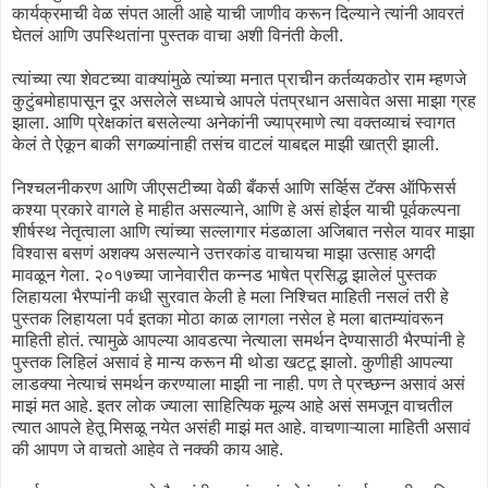
कार्यक्रमाची वेळ संपत आली आहे याची जाणीव करून दिल्याने त्यांनी आवरतं
घेतलं आणि उपस्थितांना पुस्तक वाचा अशी विनंती केली.
त्यांच्या त्या शेवटच्या वाक्यांमुळे त्यांच्या मनात प्राचीन कर्तव्यकठोर राम म्हणजे
कुटुंबमोहापासून दूर असलेले सध्याचे आपले पंतप्रधान असावेत असा माझा ग्रह
झाला. आणि प्रेक्षकांत बसलेल्या अनेकांनी ज्याप्रमाणे त्या वक्तव्याचं स्वागत
केलं ते ऐकून बाकी सगळ्यांनाही तसंच वाटलं याबद्दल माझी खात्री झाली.
निश्चलनीकरण आणि जीएसटीच्या वेळी बँकर्स आणि सर्व्हिस टॅक्स ऑफिसर्स
कश्या प्रकारे वागले हे माहीत असल्याने, आणि हे असं होईल याची पूर्वकल्पना
शीर्षस्थ नेतृत्वाला आणि त्यांच्या सल्लागार मंडळाला अजिबात नसेल यावर माझा
विश्वास बसणं अशक्य असल्याने उत्तरकांड वाचायचा माझा उत्साह अगदी
मावळून गेला. २०१७च्या जानेवारीत कन्नड भाषेत प्रसिद्ध झालेलं पुस्तक
लिहायला भैरप्पांनी कधी सुरवात केली हे मला निश्चित माहिती नसलं तरी हे
पुस्तक लिहायला पर्व इतका मोठा काळ लागला नसेल हे मला बातम्यांवरून
माहिती होतं. त्यामुळे आपल्या आवडत्या नेत्याला समर्थन देण्यासाठी भैरप्पांनी हे
पुस्तक लिहिलं असावं हे मान्य करून मी थोडा खटटू झालो. कुणीही आपल्या
लाडक्या नेत्याचं समर्थन करण्याला माझी ना नाही. पण ते प्रच्छन्न असावं असं
माझं मत आहे. इतर लोक ज्याला साहित्यिक मूल्य आहे असं समजून वाचतील
त्यात आपले हेतू मिसळू नयेत असंही माझं मत आहे. वाचणाऱ्याला माहिती असावं
की आपण जे वाचतो आहेव ते नक्की काय आहे.