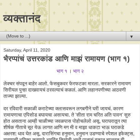
व्यक्तानंद
▼
Saturday, April 11, 2020
भैरप्पांचं उत्तरकांड आणि माझं रामायण (भाग १)
भाग १
।
भाग २
लेक्चर संपवून बाहेर आलो. फेसबुकवर फेरफटका मारला. सरकारने रामायण
सिरीयल पुन्हा दाखवायचं ठरवल्याचं कळलं. आणि लहानपणीच्या आठवणी
ताज्या झाल्या.
दर रविवारी सकाळी कराटेच्या क्लासवरून लगबगीने घरी जायचं. कारण
रामायणाचा एपिसोड बघायचा असायचा. ते 'सीता राम चरित अति पावन' सुरु
होत असताना आम्ही चाळीच्या जवळपास पोहोचलेलो असू. घराघरातून त्या
शीर्षक गीताचे सूर येऊ लागत आणि मग मी व माझा धाकटा भाऊ घराकडे
अक्षरश: धाव घेत असू. दारासिंगचा हनुमान, हनुमान उडण्याचे स्पेशल इफेक्ट्स,
रावणाची भूमिका करणारे अरविंद त्रिवेदी आधी पानाचं दुकान चालवत ही