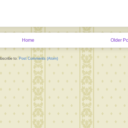
Home
Older Po
bscribe to:
Post Comments (Atom)