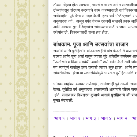
टोळ्या मोठ्या होऊ लागल्या, जास्तीत जास्त जमीन लागवडी
टोळ्यांपासून संरक्षण करण्याचे काम करण्यासाठी सर्वाधिकारधा
राजेशाहीला पुढे येण्यास मदत केली. इतर सर्व गोष्टींप्रमाणे
अनुत्पादक वर्ग. अजून पर्यंत केवळ खाजगी मालकी हक्क आणि व
आणि आपल्या गुण वैशिष्ट्यांना सांभाळण्यासाठी राजाला आपल्य
स्थैर्यासाठी, विकासासाठी राजा हवा होता.
बांधकाम, पूजा आणि उत्सवांचा बाजार
राजांनी आणि पुरोहितांनी भांडवलशाहीचे पांग फेडले ते बाजाराची
उत्सव आणि पूजा अर्चा यातून ज्याला पुढे थाॅर्स्टीन व्ह
"उल्लेखनीय किंवा लक्षवेधी उपभोग" असे वर्णन केले तशी जी
मग स्वयंपूर्ण गावांतून इतर जगाशी व्यापार सुरु झाला. आणि त्य
सोयरीकीतच होणाऱ्या लग्नसंबंधांमुळे भारतात पुरोहित आणि श
भांडवलशाहीच्या बळावर राजेशाही, सामंतशाही पुढे आली. रा
केला. पुरोहित वर्ग अनुत्पादक असतानाही आरामाचे जीवन जगत 
होते.
समाजावर नियंत्रण कुणाचे असावे पुरोहितांचे की राज
पुन्हा मंदावली.
--------------------
भाग १
भाग २
भाग ३
भाग ४
भाग ५
भा
।
।
।
।
।