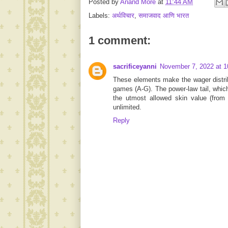
Posted by
Anand More
at
11:44 AM
Labels:
अर्थविचार
,
समाजवाद आणि भारत‬
1 comment:
sacrificeyanni
November 7, 2022 at 
These elements make the wager distri
games (A-G). The power-law tail, which
the utmost allowed skin value (from
unlimited.
Reply