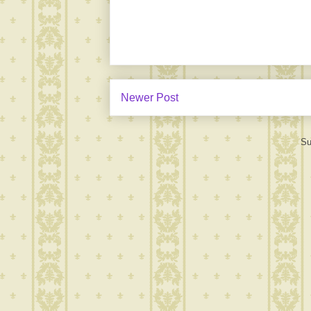
Newer Post
Su