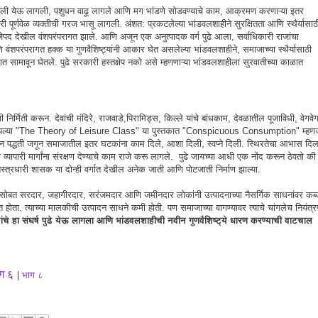
खाली येऊ लागली, पशुधन वाढू लागले आणि मग भांडणे सोडवण्याचे काम, आक्रमण करणाऱ्या इतर
री पूर्णवेळ व्यक्तीची गरज भासू लागली. अंशत: प्रकटलेल्या भांडवलशाहीने सुरक्षितता आणि स्थैर्यासाठ
 राजेपद देखील वंशपरंपरागत झाले. आणि अजून एक अनुत्पादक वर्ग पुढे आला, सर्वाधिकारी राजांचा
ंशपरंपरागत हक्क या गुणवैशिष्ट्यांनी आकार घेत असलेल्या भांडवलशाहीने, समाजाच्या स्थैर्यासाठी
ात सामावून घेतले. पुढे सरकारी हस्तक्षेप नको असे म्हणणाऱ्या भांडवलशाहीला सुरवातीच्या काळात
 निर्मिती करून. देवांची मंदिरे, राजवाडे,पिरामिड्स, किल्ले यांचे बांधकाम, देवळातील पूजाविधी, वेगवे
ेब्लेनने आपल्या "The Theory of Leisure Class" या पुस्तकात "Conspicuous Consumption" म्हणज
वन पद्धती जगून समाजातील इतर घटकांना काम दिले, आशा दिली, स्वप्ने दिली. स्थिरतेचा आभास दिल
ा व्यापारी मार्गांना संरक्षण देण्याचे काम राजे करू लागले. पुढे जायच्या आधी एक नोंद करून ठेवतो की
स्त्रधारी शासक या दोन्ही वर्गात देखील अनेक जाती आणि पोटजाती निर्माण झाल्या.
जासोबत सरदार, जहागीरदार, सरंजमदार आणि जमीनदार लोकांनी उत्पादनाच्या नैसर्गिक साधनांवर कब्
होता. त्याच्या मालकीची उत्पादन साधने कमी होती. पण समाजाच्या वागण्यावर त्याचे चांगलेच नियंत्
ांचे हा संघर्ष पुढे येऊ लागला आणि भांडवलशाहीची नवीन गुणवैशिष्ट्ये धारण करण्याची वाटचाल
ग ६
|
भाग ८