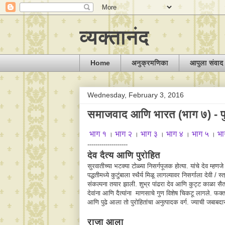
व्यक्तानंद
Home
अनुक्रमणिका
आपुला संवा
Wednesday, February 3, 2016
‎समाजवाद आणि भारत‬ (भाग ७) - प
भाग १
भाग २
भाग ३
भाग ४
भाग ५
भा
।
।
।
।
।
--------------------
देव दैत्य आणि पुरोहित
सुरवातीच्या भटक्या टोळ्या निसर्गपूजक होत्या. यांचे देव म्हणजे
पद्धतीमध्ये कुटुंबाला स्थैर्य मिळू लागल्यावर निसर्गाला देवी /
संकल्पना तयार झाली. शुभ्र पांढरा देव आणि कुट्ट काळा सैतान
देवांना आणि दैत्यांना माणसाचे गुण विशेष चिकटू लागले. फक
आणि पुढे आला तो पुरोहितांचा अनुत्पादक वर्ग. ज्याची जबाबदार
राजा आला