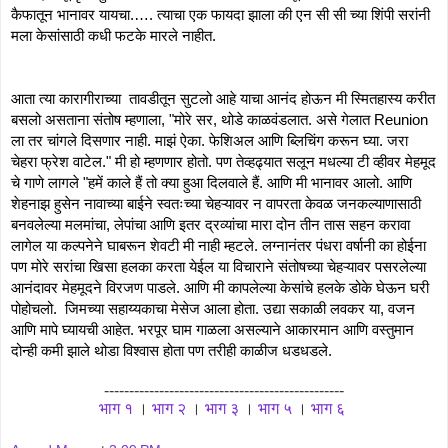
कैफातून भानावर यायचा.…. त्याचा एक फायदा झाला की एन सी सी च्या शिंपी सरांनी 
मला केसांसाठी कधी फटके मारले नाहीत. 
आता त्या कारागीराच्या  तावडीतून सुटलो आहे याचा आनंद होऊन मी स्मितहास्य करीत 
बसलो असताना संतोष म्हणाला, "मोरे सर, थोडे काळवंडलात. असे गेलात Reunion 
ला तर चांगले दिसणार नाही. माझं ऐका. फेशिअल आणि ब्लिचिंग करून घ्या. जरा 
चेहरा फ्रेश वाटेल." मी हो म्हणणार होतो. पण तेव्हढ्यात सलून मधल्या टी व्हीवर मेहमूद 
चे गाणे लागले "हमें काले हैं तो क्या हुआ दिलवाले हैं. आणि मी भानावर आलो. आणि 
शेहनाझ हुसेन नावाच्या बाईने स्वतःच्या चेहऱ्यावर न वापरता केवळ जनकल्याणासाठी 
बनवलेल्या मलमांचा, लेपांचा आणि इतर द्रव्यांचा मारा दोन तीन तास सहन करावा 
लागेल या कल्पनेने घाबरून शेवटी मी नाही म्हटले. लग्नानंतर पंधरा वर्षानी का होईना 
पण मोरे सरांचा खिसा हलका करता येईल या विचाराने संतोषच्या चेहऱ्यावर पसरलेल्या 
आनंदावर मेहमूदने विरजण पाडले. आणि मी कापलेल्या केसांचे हलके डोके घेऊन घरी 
पोहोचलो.  जिमच्या सहाय्यकाचा मेसेज आला होता. उद्या सकाळी लवकर या, वजन 
आणि मापे घ्यायची आहेत. भरपूर घाम गाळला असल्याने आकारमान आणि वस्तुमान 
दोन्ही कमी झाले थोडा विश्वास होता पण तरीही काळीज धडधडले.
------------------------------------------------
भाग १
।
भाग २
।
भाग ३
।
भाग ५
।
भाग ६