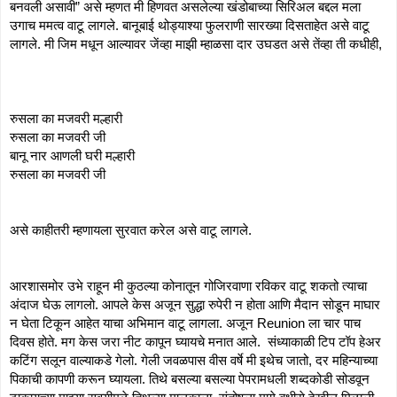
बनवली असावी” असे म्हणत मी हिणवत असलेल्या खंडोबाच्या सिरिअल बद्दल मला 
उगाच ममत्व वाटू लागले. बानूबाई थोड्याश्या फुलराणी सारख्या दिसताहेत असे वाटू 
लागले. मी जिम मधून आल्यावर जेंव्हा माझी म्हाळसा दार उघडत असे तेंव्हा ती कधीही, 
रुसला का मजवरी मल्हारी 
रुसला का मजवरी जी 
बानू नार आणली घरी मल्हारी 
रुसला का मजवरी जी 
असे काहीतरी म्हणायला सुरवात करेल असे वाटू लागले. 
आरशासमोर उभे राहून मी कुठल्या कोनातून गोजिरवाणा रविकर वाटू शकतो त्याचा 
अंदाज घेऊ लागलो. आपले केस अजून सुद्धा रुपेरी न होता आणि मैदान सोडून माघार 
न घेता टिकून आहेत याचा अभिमान वाटू लागला. अजून Reunion ला चार पाच 
दिवस होते. मग केस जरा नीट कापून घ्यायचे मनात आले.  संध्याकाळी टिप टॉप हेअर 
कटिंग सलून वाल्याकडे गेलो. गेली जवळपास वीस वर्षे मी इथेच जातो, दर महिन्याच्या 
पिकाची कापणी करून घ्यायला. तिथे बसल्या बसल्या पेपरामधली शब्दकोडी सोडवून 