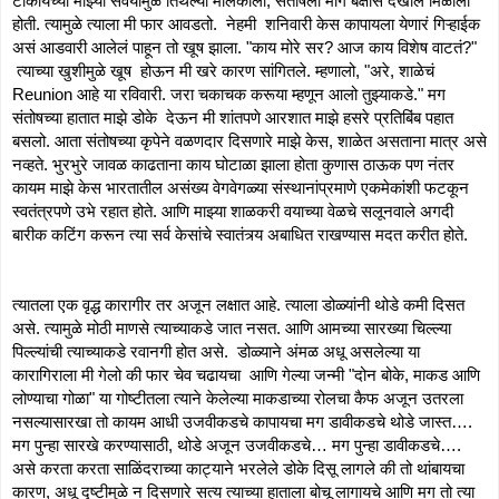
टाकायच्या माझ्या सवयीमुळे तिथल्या मालकाला, संतोषला मागे बक्षीसे देखील मिळाली 
होती. त्यामुळे त्याला मी फार आवडतो.  नेहमी  शनिवारी केस कापायला येणारं गिऱ्हाईक 
असं आडवारी आलेलं पाहून तो खूष झाला. "काय मोरे सर? आज काय विशेष वाटतं?" 
 त्याच्या खुशीमुळे खूष  होऊन मी खरे कारण सांगितले. म्हणालो, "अरे, शाळेचं 
Reunion आहे या रविवारी. जरा चकाचक करूया म्हणून आलो तुझ्याकडे." मग 
संतोषच्या हातात माझे डोके  देऊन मी शांतपणे आरशात माझे हसरे प्रतिबिंब पहात 
बसलो. आता संतोषच्या कृपेने वळणदार दिसणारे माझे केस, शाळेत असताना मात्र असे 
नव्हते. भुरभुरे जावळ काढताना काय घोटाळा झाला होता कुणास ठाऊक पण नंतर 
कायम माझे केस भारतातील असंख्य वेगवेगळ्या संस्थानांप्रमाणे एकमेकांशी फटकून 
स्वतंत्रपणे उभे रहात होते. आणि माझ्या शाळकरी वयाच्या वेळचे सलूनवाले अगदी 
बारीक कटिंग करून त्या सर्व केसांचे स्वातंत्र्य अबाधित राखण्यास मदत करीत होते. 
त्यातला एक वृद्ध कारागीर तर अजून लक्षात आहे. त्याला डोळ्यांनी थोडे कमी दिसत 
असे. त्यामुळे मोठी माणसे त्याच्याकडे जात नसत. आणि आमच्या सारख्या चिल्ल्या 
पिल्ल्यांची त्याच्याकडे रवानगी होत असे.  डोळ्याने अंमळ अधू असलेल्या या 
कारागिराला मी गेलो की फार चेव चढायचा  आणि गेल्या जन्मी "दोन बोके, माकड आणि 
लोण्याचा गोळा" या गोष्टीतला त्याने केलेल्या माकडाच्या रोलचा कैफ अजून उतरला 
नसल्यासारखा तो कायम आधी उजवीकडचे कापायचा मग डावीकडचे थोडे जास्त…. 
मग पुन्हा सारखे करण्यासाठी, थोडे अजून उजवीकडचे… मग पुन्हा डावीकडचे…. 
असे करता करता साळिंदराच्या काट्याने भरलेले डोके दिसू लागले की तो थांबायचा 
कारण, अधू दृष्टीमुळे न दिसणारे सत्य त्याच्या हाताला बोचू लागायचे आणि मग तो त्या 