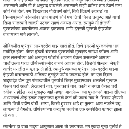
असल्याने आणि मी ते अनुवाद वाचलेले असल्याने माझी कॉलर ताठ ठेवणं मला
सोपं गेलं होतं. पण 'शिखरावर पोहोचणं सोपं, तिथे टिकणं अवघड' या
नियमाप्रमाणे प्रेयसीवर छाप पाडणं सोपं पण तिची निवड उत्कृष्ट आहे याची
तिला सातत्याने खात्री पटवत रहाणं अवघड असतं. त्यामुळे मी इंग्रजी
पुस्तकांच्या बाबतीतला आळस झटकला आणि इंग्रजी पुस्तकं इंग्रजीत
वाचायच्या मागे लागलो.
डोंबिवलीत फ्रेंड्स लायब्ररीत माझं खातं होतं. तिथे इंग्रजी पुस्तकांचा भाग
मर्यादित होता. जेम्स हॅडली चेसच्या पुस्तकांची मुखपृष्ठ समंथा फॉक्स आणि
इतर ललनांच्या अर्ध अनावृत्त फोटोंचं आवरण घेऊन असल्याने आमच्या
चाळीतल्या घरात तीर्थरूपांसमोर वाचणं अशक्य होतं. सिडनी शेल्डन, जेफ्री
आर्चर मराठीत वाचून झाले होते. त्यामुळे आमच्या फ्रेंडस लायब्ररीत माझ्या
इंग्रजी वाचनासाठी अतिशय तुटपुंजे पर्याय उपलब्ध होते. मग एक दिवस
घाईघाईत दोन पूर्ण पोषाखातील पुरुषांचं चित्र मुखपृष्ठावर असलेलं पुस्तक
घेऊन घरी आलो. लेखकाचं नाव, पुस्तकाचं नाव, काही न बघता केवळ घरी
स्वीकार होईल असं मुखपृष्ठ आहे म्हणून आणलेल्या त्या पुस्तकाने माझ्या सीएच्या
अभ्यासाचं ओझं इतकं सहजगत्या हलकं केलं की ज्याचं नाव ते. शिवाय प्रेयसी
आणि तिची बहीण दोघी 'अय्या, कित्ती हुश्शार आहे हा मुलगा' अशा नजरेने बघू
लागल्या ते वेगळंच. तीर्थरुपांच्या करड्या नजरेचा एक अनपेक्षित फायदा झाला
तो असा.
त्यानंतर हा बाबा माझ्या आयुष्यात आला तो कायमचा. मग एकदा पुन्हा पुलंचं ते