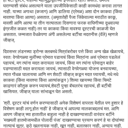
हा बर्टी वूस्टर, पहिल्या महायुद्धापूर्वीच्या इंग्लंडात रहात असतो. उमराव
घराण्याशी संबंध असल्याने याला उपजीविकेसाठी काही कामधंदा करावा लागत
नाही. याच्या अगाथा (कजाग) आणि डालिया (प्रेमळ) अशा दोन काकवा (किंवा
मावश्या किंवा आत्या) असतात. (अमृतातेही पैजा जिंकेवाल्या मराठीत काकू,
मावशी आणि आत्या या तीन नात्यातला दिसणारा फरक वाघिणीच्या दूधवाल्या
इंग्रजीत कळत नाही) तर या काकवा किंवा मावश्या वूस्टरची काळजी घेत
असतात. जन्मजात वेंधळेपणा अंगी असलेल्या बर्टीचा मदतनीस (वॅले) म्हणजे
जीव्हज्.
दिवसभर लंडनच्या ड्रोन्स क्लबमधे मित्रांबरोबर पत्ते किंवा अन्य खेळ खेळायचे,
स्वतः वेगवेगळ्या मुलींच्या प्रेमात पडायचं किंवा मित्रांना असं प्रेमात पडलेलं
पहायचं, मग त्यांना मदत करायला जायचं, किंवा मग त्यांना प्रेमातून बाहेर
पडण्यासाठी मदत करायला जायचं, त्यासाठी वेगवेगळ्या योजना बनवायच्या,
त्यात गोंधळ घालायचा आणि मग शेवटी जीव्हज् कडून मदत घ्यायची, मधे मधे
काकवा (किंवा मावश्या किंवा आत्यांकडून ) शिव्या खायच्या किंवा चिमटे
काढणारं कौतुक करुन घ्यायचं,शेवटी पुन्हा बॅचलरंच रहायचं, ही बर्टीची
खासियत. जीव्हज् याला सांभाळून घेत असतो.
'श्री. वूस्टर यांचं वर्णन करण्यासाठी अनेक विशेषणं वापरता येतील पण हुशार हे
विशेषण काही लागू होत नाही' हे जीव्हज् चं आपल्या मालकाबद्दलचं मत. आणि
आपण जीव्हज् च्या हातातील बाहुला नाही हे दाखवण्यासाठी वारंवार बर्टीने
'मखमली हातमोजामधील पोलादी पंजा' दाखवण्याचा प्रयत्न करणं हे या दोघांच्या
नात्याचं सूत्र. कुठे खलनायक नाही, खून नाही, बलात्कार नाही, अन्याय नाही.