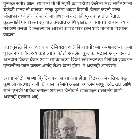
पुस्तक समोर आलं. त्यातला तो मी नेहमी काणाडोळा केलेला लेख समोर आला.
यावेळी मात्र तो वाचला. जेव्हा पुलंना आपण विनोदी लेखन करतो याचा
थोडाफार गर्व होतो तेव्हा ते या माणसाचं कुठलंही पुस्तक हातात घेतात,
कुठल्याही पानावरून सुरुवात करतात आणि एखाद्या वाक्यातंच हा बाबा त्यांचं
गर्वहरण करतो हे कळल्यावर आपली आवड फार छान आहे यावरचा विश्वास
वाढला.
नंतर मुंबईत फिरत असताना टेलिग्राम अॉफिससमोरच्या रस्त्यावरच्या जुन्या
पुस्तकांच्या विक्रेत्याकडे त्याचा फोटो असलेलं पुस्तक मिळालं म्हणून अत्यंत
आनंदाने विकत घेतलं आणि त्याकाळच्या व्हिटी स्टेशनवरच्या पीसीओ बूथवरुन
प्रेयसीला फोन करून आनंद शेअर केला होता, ते अजूनही आठवतंय.
त्याचा फोटो त्याच्या ब्रिटिश वंशाला साजेसा होता. स्टिफ अप्पर लिप. बघून
कुणाला वाटणार नाही की याला प्रेमाने अख्खं जग प्लम म्हणून ओळखतं आणि
याने इंग्रजी भाषिक जगाला आपल्या विनोदाने खळखळून हसवलंय आणि
अजूनही हसवतो आहे.